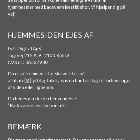
Så slipper du for at skulle sammenligne et utal af
hjemmesider med badeværelsestilbehør. Vi hjælper dig på
vej!
HJEMMESIDEN EJES AF
Lytt Digital ApS
Jagtvej 215 A, 9. 2100 Kbh Ø
CVR nr.: 36537930
Du er velkommen til at skrive til os på
affiliate[@]lyttdigital.dk, hvis du har forslag til forbedringer
af siden eller lignende.
Du bedes mærke din henvendelse:
“Badevaerelsestilbehoer.dk”
BEMÆRK
Bloggen er reklamefinansieret. Der annonceres således i