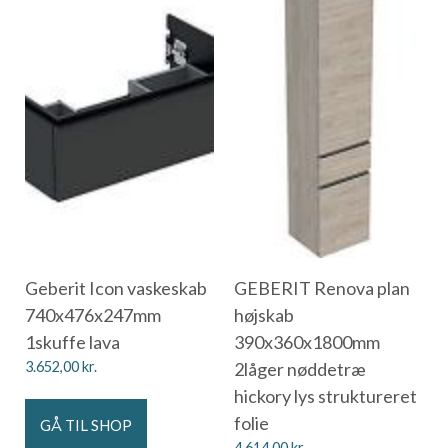
Geberit Icon vaskeskab
GEBERIT Renova plan
740x476x247mm
højskab
1skuffe lava
390x360x1800mm
3.652,00
kr.
2låger nøddetræ
hickory lys struktureret
folie
GÅ TIL SHOP
4.614,00
kr.