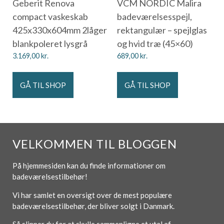
Geberit Renova
VCM NORDIC Malira
compact vaskeskab
badeværelsesspejl,
425x330x604mm 2låger
rektangulær – spejlglas
blankpoleret lysgrå
og hvid træ (45×60)
3.169,00
kr.
689,00
kr.
GÅ TIL SHOP
GÅ TIL SHOP
VELKOMMEN TIL BLOGGEN
På hjemmesiden kan du finde informationer om
badeværelsestilbehør!
Vi har samlet en oversigt over de mest populære
badeværelsestilbehør, der bliver solgt i Danmark.