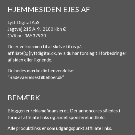
HJEMMESIDEN EJES AF
Lytt Digital ApS
Jagtvej 215 A, 9. 2100 Kbh Ø
CVR nr.: 36537930
Du er velkommen til at skrive til os på
affiliate[@]lyttdigital.dk, hvis du har forslag til forbedringer
af siden eller lignende.
Du bedes mærke din henvendelse:
“Badevaerelsestilbehoer.dk”
BEMÆRK
Bloggen er reklamefinansieret. Der annonceres således i
form af affiliate links og andet sponseret indhold.
Alle produktlinks er som udgangspunkt affiliate links.