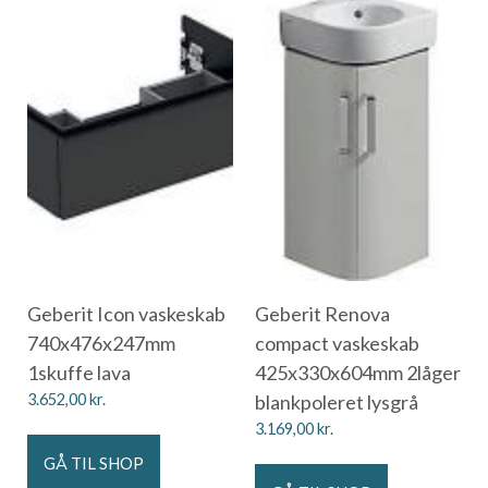
Geberit Icon vaskeskab
Geberit Renova
740x476x247mm
compact vaskeskab
1skuffe lava
425x330x604mm 2låger
3.652,00
kr.
blankpoleret lysgrå
3.169,00
kr.
GÅ TIL SHOP