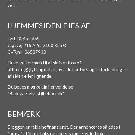
vej!
HJEMMESIDEN EJES AF
Lytt Digital ApS
Jagtvej 215 A, 9. 2100 Kbh Ø
CVR nr.: 36537930
Du er velkommen til at skrive til os på
affiliate[@]lyttdigital.dk, hvis du har forslag til forbedringer
af siden eller lignende.
Du bedes mærke din henvendelse:
“Badevaerelsestilbehoer.dk”
BEMÆRK
Bloggen er reklamefinansieret. Der annonceres således i
form af affiliate links og andet sponseret indhold.