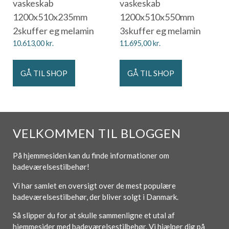
vaskeskab
vaskeskab
1200x510x235mm
1200x510x550mm
2skuffer eg melamin
3skuffer eg melamin
10.613,00
kr.
11.695,00
kr.
GÅ TIL SHOP
GÅ TIL SHOP
VELKOMMEN TIL BLOGGEN
På hjemmesiden kan du finde informationer om
badeværelsestilbehør!
Vi har samlet en oversigt over de mest populære
badeværelsestilbehør, der bliver solgt i Danmark.
Så slipper du for at skulle sammenligne et utal af
hjemmesider med badeværelsestilbehør. Vi hjælper dig på