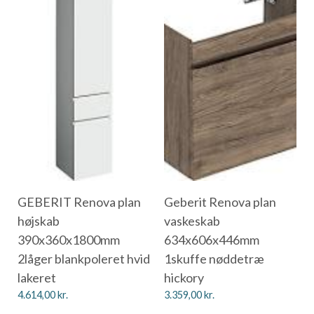
GEBERIT Renova plan
Geberit Renova plan
højskab
vaskeskab
390x360x1800mm
634x606x446mm
2låger blankpoleret hvid
1skuffe nøddetræ
lakeret
hickory
4.614,00
kr.
3.359,00
kr.