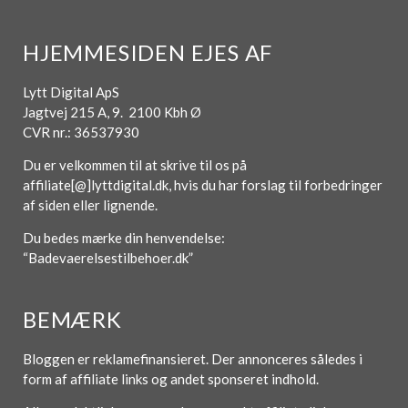
HJEMMESIDEN EJES AF
Lytt Digital ApS
Jagtvej 215 A, 9. 2100 Kbh Ø
CVR nr.: 36537930
Du er velkommen til at skrive til os på
affiliate[@]lyttdigital.dk, hvis du har forslag til forbedringer
af siden eller lignende.
Du bedes mærke din henvendelse:
“Badevaerelsestilbehoer.dk”
BEMÆRK
Bloggen er reklamefinansieret. Der annonceres således i
form af affiliate links og andet sponseret indhold.