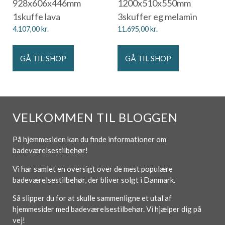
928x606x446mm
1200x510x550mm
1skuffe lava
3skuffer eg melamin
4.107,00
kr.
11.695,00
kr.
GÅ TIL SHOP
GÅ TIL SHOP
VELKOMMEN TIL BLOGGEN
På hjemmesiden kan du finde informationer om
badeværelsestilbehør!
Vi har samlet en oversigt over de mest populære
badeværelsestilbehør, der bliver solgt i Danmark.
Så slipper du for at skulle sammenligne et utal af
hjemmesider med badeværelsestilbehør. Vi hjælper dig på
vej!