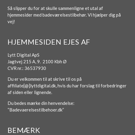
Så slipper du for at skulle sammenligne et utal af
hjemmesider med badeværelsestilbehør. Vi hjælper dig på
vej!
HJEMMESIDEN EJES AF
Lytt Digital ApS
Jagtvej 215 A, 9. 2100 Kbh Ø
CVR nr.: 36537930
Du er velkommen til at skrive til os på
affiliate[@]lyttdigital.dk, hvis du har forslag til forbedringer
af siden eller lignende.
Du bedes mærke din henvendelse:
“Badevaerelsestilbehoer.dk”
BEMÆRK