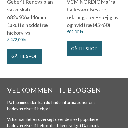
Geberit Renova plan
VCM NORDIC Malira
vaskeskab
badeværelsesspejl,
682x606x446mm
rektangulær – spejlglas
1skuffe nøddetræ
og hvid træ (45×60)
hickory lys
689,00
kr.
3.472,00
kr.
GÅ TIL SHOP
GÅ TIL SHOP
VELKOMMEN TIL BLOGGEN
På hjemmesiden kan du finde informationer om
badeværelsestilbehør!
Vi har samlet en oversigt over de mest populære
badeværelsestilbehør, der bliver solgt i Danmark.