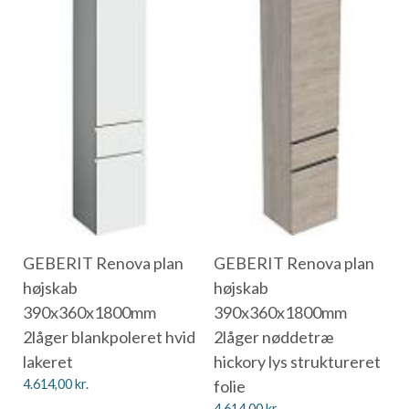
GEBERIT Renova plan
GEBERIT Renova plan
højskab
højskab
390x360x1800mm
390x360x1800mm
2låger blankpoleret hvid
2låger nøddetræ
lakeret
hickory lys struktureret
4.614,00
kr.
folie
4.614,00
kr.