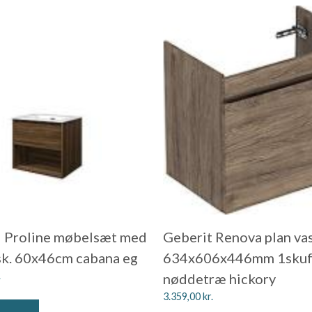
l Proline møbelsæt med
Geberit Renova plan va
k. 60x46cm cabana eg
634x606x446mm 1skuf
.
nøddetræ hickory
3.359,00
kr.