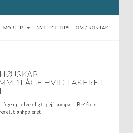
MØBLER
NYTTIGE TIPS
OM / KONTAKT
 HØJSKAB
MM 1LÅGE HVID LAKERET
T
 låge og udvendigt spejl, kompakt: B=45 cm,
eret, blankpoleret