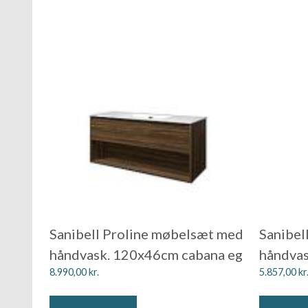
Sanibell Proline møbelsæt med
Sanibel
håndvask. 120x46cm cabana eg
håndvas
8.990,00
kr.
5.857,00
kr