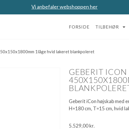
Vi anbefaler webshoppen her
FORSIDE
TILBEHØR
450x150x1800mm 1låge hvid lakeret blankpoleret
GEBERIT ICON
450X150X1800
BLANKPOLERE
Geberit iCon højskab med en
H=180 cm, T=15 cm, hvid lak
5.529,00
kr.