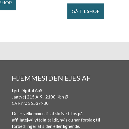
 SHOP
GÅ TIL SHOP
HJEMMESIDEN EJES AF
Lytt Digital ApS
Jagtvej 215 A, 9. 2100 Kbh Ø
CVR nr.: 36537930
Du er velkommen til at skrive til os på
affiliate[@]lyttdigital.dk, hvis du har forslag til
forbedringer af siden eller lignende.