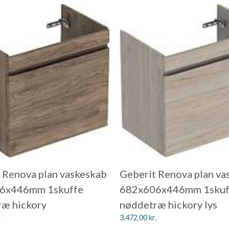
 Renova plan vaskeskab
Geberit Renova plan va
6x446mm 1skuffe
682x606x446mm 1skuf
æ hickory
nøddetræ hickory lys
.
3.472,00
kr.