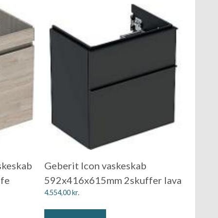
skeskab
Geberit Icon vaskeskab
fe
592x416x615mm 2skuffer lava
4.554,00
kr.