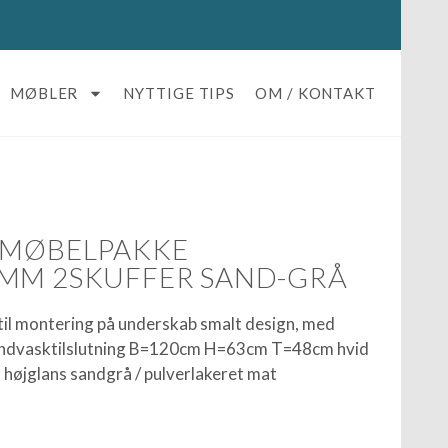
MØBLER
NYTTIGE TIPS
OM / KONTAKT
 MØBELPAKKE
MM 2SKUFFER SAND-GRÅ
til montering på underskab smalt design, med
håndvasktilslutning B=120cm H=63cm T=48cm hvid
t højglans sandgrå / pulverlakeret mat