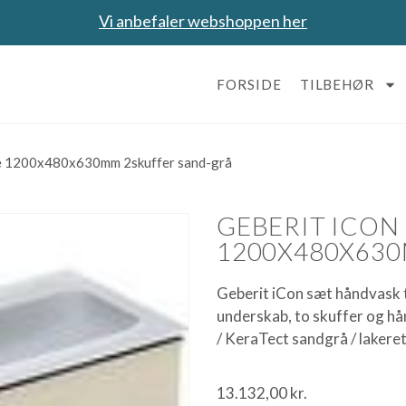
Vi anbefaler webshoppen her
FORSIDE
TILBEHØR
ke 1200x480x630mm 2skuffer sand-grå
GEBERIT ICON
1200X480X630
Geberit iCon sæt håndvask 
underskab, to skuffer og 
/ KeraTect sandgrå / lakere
13.132,00
kr.