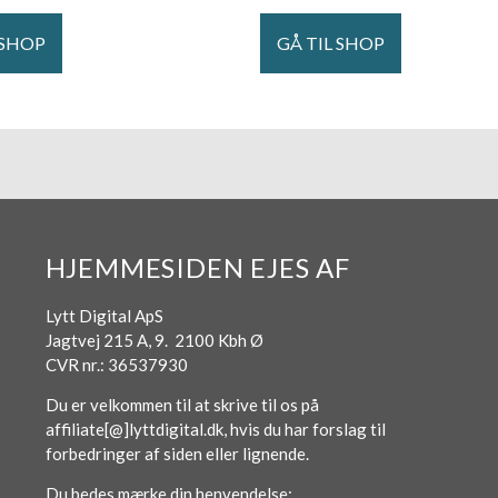
 SHOP
GÅ TIL SHOP
HJEMMESIDEN EJES AF
Lytt Digital ApS
Jagtvej 215 A, 9. 2100 Kbh Ø
CVR nr.: 36537930
Du er velkommen til at skrive til os på
affiliate[@]lyttdigital.dk, hvis du har forslag til
forbedringer af siden eller lignende.
Du bedes mærke din henvendelse: