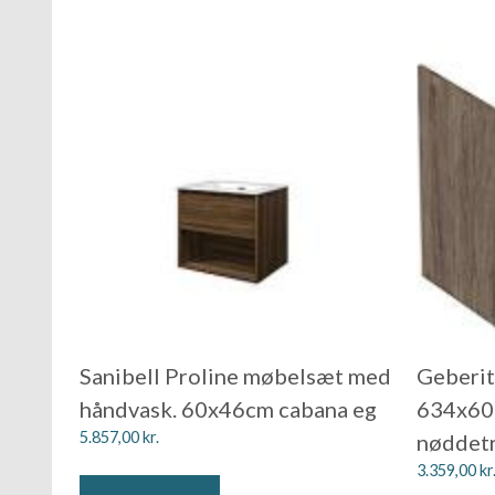
Sanibell Proline møbelsæt med
Geberit
håndvask. 60x46cm cabana eg
634x60
5.857,00
kr.
nøddetr
3.359,00
kr