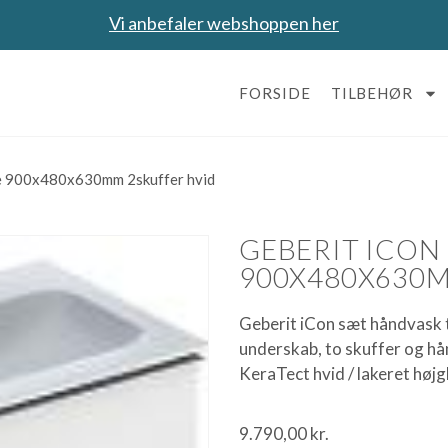
Vi anbefaler webshoppen her
FORSIDE
TILBEHØR
ke 900x480x630mm 2skuffer hvid
GEBERIT ICON
900X480X630M
Geberit iCon sæt håndvask 
underskab, to skuffer og h
KeraTect hvid / lakeret højg
9.790,00
kr.