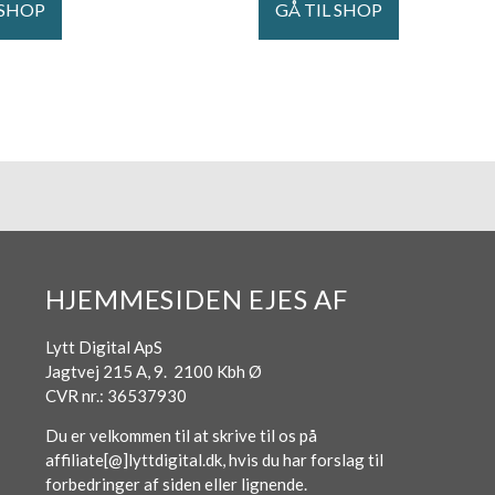
 SHOP
GÅ TIL SHOP
HJEMMESIDEN EJES AF
Lytt Digital ApS
Jagtvej 215 A, 9. 2100 Kbh Ø
CVR nr.: 36537930
Du er velkommen til at skrive til os på
affiliate[@]lyttdigital.dk, hvis du har forslag til
forbedringer af siden eller lignende.