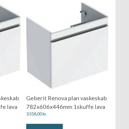
skeskab
Geberit Renova plan vaskeskab
e lava
782x606x446mm 1skuffe lava
3.558,00
kr.