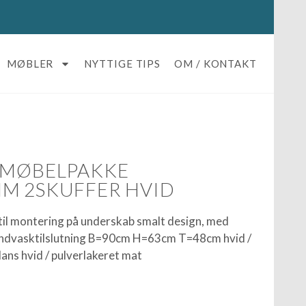
MØBLER
NYTTIGE TIPS
OM / KONTAKT
 MØBELPAKKE
M 2SKUFFER HVID
til montering på underskab smalt design, med
åndvasktilslutning B=90cm H=63cm T=48cm hvid /
lans hvid / pulverlakeret mat