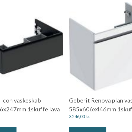
 Icon vaskeskab
Geberit Renova plan va
6x247mm 1skuffe lava
585x606x446mm 1skuff
.
3.246,00
kr.