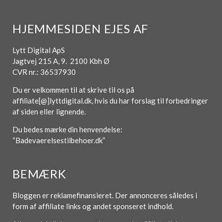
HJEMMESIDEN EJES AF
Lytt Digital ApS
Jagtvej 215 A, 9. 2100 Kbh Ø
CVR nr.: 36537930
Du er velkommen til at skrive til os på
affiliate[@]lyttdigital.dk, hvis du har forslag til forbedringer
af siden eller lignende.
Du bedes mærke din henvendelse:
“Badevaerelsestilbehoer.dk”
BEMÆRK
Bloggen er reklamefinansieret. Der annonceres således i
form af affiliate links og andet sponseret indhold.