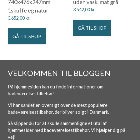
740x476x247mm
uden vask, mat grå
1skuffe eg natur
3.542,00
kr.
3.652,00
kr.
GÅ TIL SHOP
GÅ TIL SHOP
VELKOMMEN TIL BLOGGEN
På hjemmesiden kan du finde informationer om
badeværelsestilbehør!
Vi har samlet en oversigt over de mest populære
badeværelsestilbehør, der bliver solgt i Danmark.
Så slipper du for at skulle sammenligne et utal af
hjemmesider med badeværelsestilbehør. Vi hjælper dig på
vej!