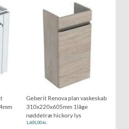
t
Geberit Renova plan vaskeskab
04mm
310x220x605mm 1låge
nøddetræ hickory lys
1.605,00
kr.