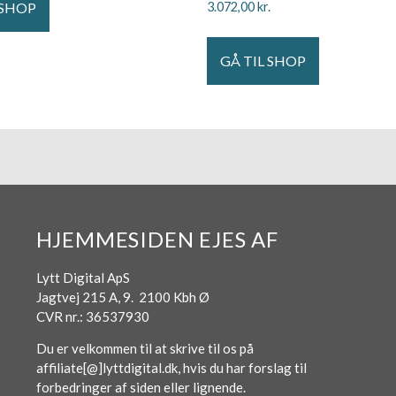
 SHOP
3.072,00
kr.
GÅ TIL SHOP
HJEMMESIDEN EJES AF
Lytt Digital ApS
Jagtvej 215 A, 9. 2100 Kbh Ø
CVR nr.: 36537930
Du er velkommen til at skrive til os på
affiliate[@]lyttdigital.dk, hvis du har forslag til
forbedringer af siden eller lignende.