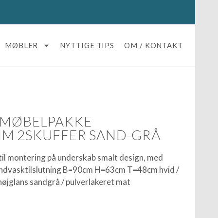
MØBLER
NYTTIGE TIPS
OM / KONTAKT
 MØBELPAKKE
M 2SKUFFER SAND-GRÅ
til montering på underskab smalt design, med
åndvasktilslutning B=90cm H=63cm T=48cm hvid /
højglans sandgrå / pulverlakeret mat