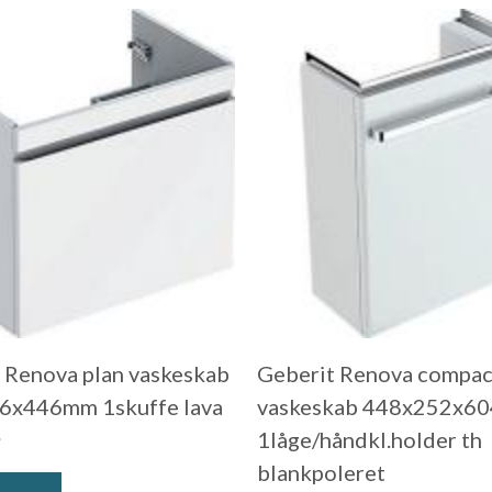
 Renova plan vaskeskab
Geberit Renova compac
6x446mm 1skuffe lava
vaskeskab 448x252x6
.
1låge/håndkl.holder th
blankpoleret