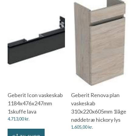
Geberit Icon vaskeskab
Geberit Renova plan
1184x476x247mm
vaskeskab
1skuffe lava
310x220x605mm 1låge
4.713,00
kr.
nøddetræ hickory lys
1.605,00
kr.