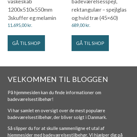
vaskeskab
badeværelsesspejl,
1200x510x550mm
rektangulær – spejlglas
3skuffer eg melamin
og hvid træ (45×60)
11.695,00
kr.
689,00
kr.
GÅ TIL SHOP
GÅ TIL SHOP
VELKOMMEN TIL BLOGGEN
På hjemmesiden kan du finde informationer om
badeværelsestilbehør!
Vi har samlet en oversigt over de mest populære
badeværelsestilbehør, der bliver solgt i Danmark.
Så slipper du for at skulle sammenligne et utal af
hjemmesider med badeværelsestilbehør. Vi hjælper dig på