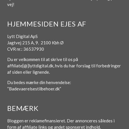
vej!
HJEMMESIDEN EJES AF
Lytt Digital ApS
Jagtvej 215 A, 9. 2100 Kbh Ø
CVR nr.: 36537930
Du er velkommen til at skrive til os på
affiliate[@]lyttdigital.dk, hvis du har forslag til forbedringer
af siden eller lignende.
Du bedes mærke din henvendelse:
“Badevaerelsestilbehoer.dk”
BEMÆRK
Bloggen er reklamefinansieret. Der annonceres således i
form af affiliate links og andet sponseret indhold.