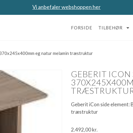
Vi anbefaler webshoppen her
FORSIDE
TILBEHØR
 370x245x400mm eg natur melamin træstruktur
GEBERIT ICON
370X245X400
TRÆSTRUKTU
Geberit iCon side element:
træstruktur
2.492,00
kr.