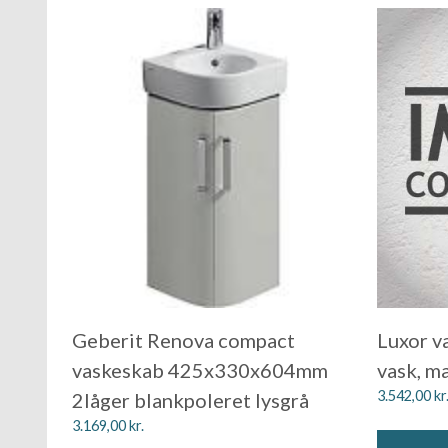
Geberit Renova compact
Luxor v
vaskeskab 425x330x604mm
vask, ma
3.542,00
kr
2låger blankpoleret lysgrå
3.169,00
kr.