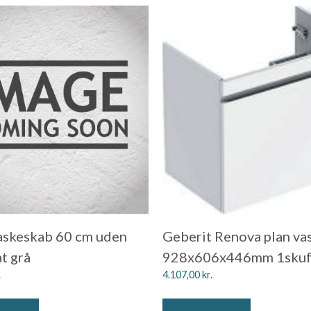
askeskab 60 cm uden
Geberit Renova plan va
t grå
928x606x446mm 1skuff
.
4.107,00
kr.