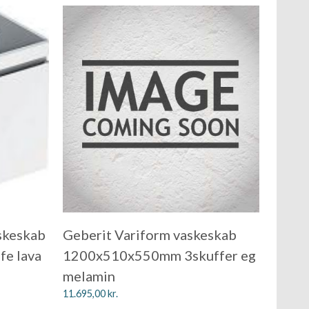
skeskab
Geberit Variform vaskeskab
e lava
1200x510x550mm 3skuffer eg
melamin
11.695,00
kr.