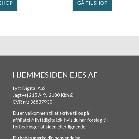
 SHOP
GÅ TIL SHOP
HJEMMESIDEN EJES AF
Lytt Digital ApS
Jagtvej 215 A, 9. 2100 Kbh Ø
CVR nr.: 36537930
Du er velkommen til at skrive til os på
affiliate[@]lyttdigital.dk, hvis du har forslag til
forbedringer af siden eller lignende.
Du bedes mærke din henvendelse: