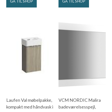
GÅ TIL SHOP
GÅ TIL SHOP
Laufen Val møbelpakke,
VCM NORDIC Malira
kompakt med håndvask i
badeværelsesspejl,