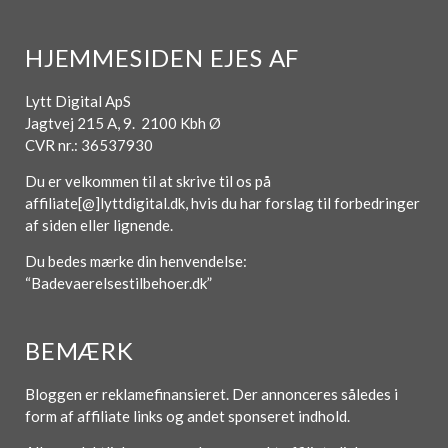
HJEMMESIDEN EJES AF
Lytt Digital ApS
Jagtvej 215 A, 9. 2100 Kbh Ø
CVR nr.: 36537930
Du er velkommen til at skrive til os på
affiliate[@]lyttdigital.dk, hvis du har forslag til forbedringer
af siden eller lignende.
Du bedes mærke din henvendelse:
“Badevaerelsestilbehoer.dk”
BEMÆRK
Bloggen er reklamefinansieret. Der annonceres således i
form af affiliate links og andet sponseret indhold.