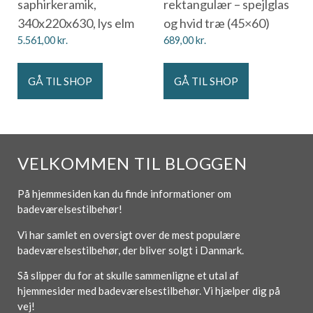
saphirkeramik,
rektangulær – spejlglas
340x220x630, lys elm
og hvid træ (45×60)
5.561,00
kr.
689,00
kr.
GÅ TIL SHOP
GÅ TIL SHOP
VELKOMMEN TIL BLOGGEN
På hjemmesiden kan du finde informationer om
badeværelsestilbehør!
Vi har samlet en oversigt over de mest populære
badeværelsestilbehør, der bliver solgt i Danmark.
Så slipper du for at skulle sammenligne et utal af
hjemmesider med badeværelsestilbehør. Vi hjælper dig på
vej!