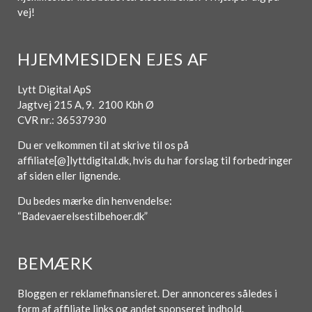
vej!
HJEMMESIDEN EJES AF
Lytt Digital ApS
Jagtvej 215 A, 9. 2100 Kbh Ø
CVR nr.: 36537930
Du er velkommen til at skrive til os på
affiliate[@]lyttdigital.dk, hvis du har forslag til forbedringer
af siden eller lignende.
Du bedes mærke din henvendelse:
“Badevaerelsestilbehoer.dk”
BEMÆRK
Bloggen er reklamefinansieret. Der annonceres således i
form af affiliate links og andet sponseret indhold.