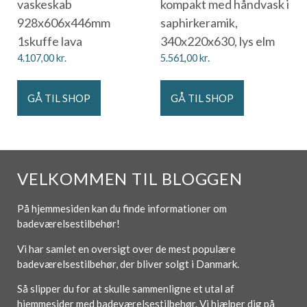
vaskeskab
kompakt med håndvask i
928x606x446mm
saphirkeramik,
1skuffe lava
340x220x630, lys elm
4.107,00
kr.
5.561,00
kr.
GÅ TIL SHOP
GÅ TIL SHOP
VELKOMMEN TIL BLOGGEN
På hjemmesiden kan du finde informationer om
badeværelsestilbehør!
Vi har samlet en oversigt over de mest populære
badeværelsestilbehør, der bliver solgt i Danmark.
Så slipper du for at skulle sammenligne et utal af
hjemmesider med badeværelsestilbehør. Vi hjælper dig på