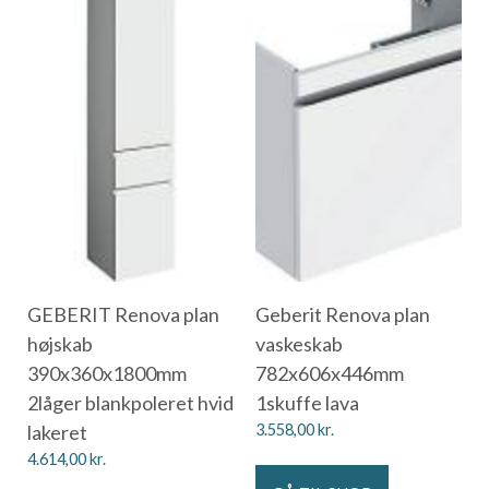
GEBERIT Renova plan
Geberit Renova plan
højskab
vaskeskab
390x360x1800mm
782x606x446mm
2låger blankpoleret hvid
1skuffe lava
lakeret
3.558,00
kr.
4.614,00
kr.