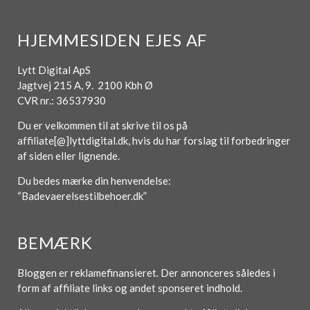
HJEMMESIDEN EJES AF
Lytt Digital ApS
Jagtvej 215 A, 9. 2100 Kbh Ø
CVR nr.: 36537930
Du er velkommen til at skrive til os på
affiliate[@]lyttdigital.dk, hvis du har forslag til forbedringer
af siden eller lignende.
Du bedes mærke din henvendelse:
“Badevaerelsestilbehoer.dk”
BEMÆRK
Bloggen er reklamefinansieret. Der annonceres således i
form af affiliate links og andet sponseret indhold.