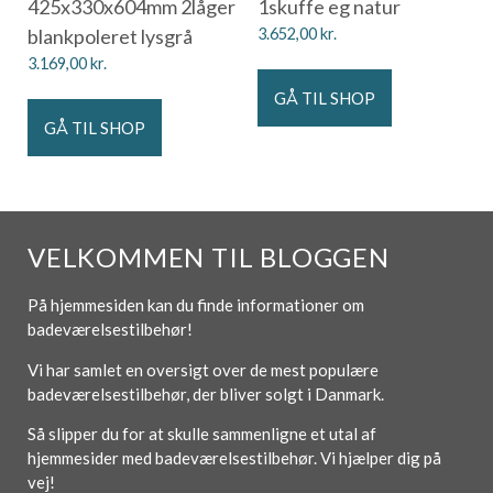
425x330x604mm 2låger
1skuffe eg natur
blankpoleret lysgrå
3.652,00
kr.
3.169,00
kr.
GÅ TIL SHOP
GÅ TIL SHOP
VELKOMMEN TIL BLOGGEN
På hjemmesiden kan du finde informationer om
badeværelsestilbehør!
Vi har samlet en oversigt over de mest populære
badeværelsestilbehør, der bliver solgt i Danmark.
Så slipper du for at skulle sammenligne et utal af
hjemmesider med badeværelsestilbehør. Vi hjælper dig på
vej!