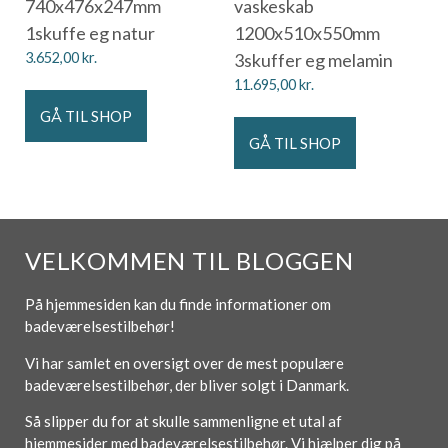
740x476x247mm
vaskeskab
1skuffe eg natur
1200x510x550mm
3.652,00
kr.
3skuffer eg melamin
11.695,00
kr.
GÅ TIL SHOP
GÅ TIL SHOP
VELKOMMEN TIL BLOGGEN
På hjemmesiden kan du finde informationer om
badeværelsestilbehør!
Vi har samlet en oversigt over de mest populære
badeværelsestilbehør, der bliver solgt i Danmark.
Så slipper du for at skulle sammenligne et utal af
hjemmesider med badeværelsestilbehør. Vi hjælper dig på