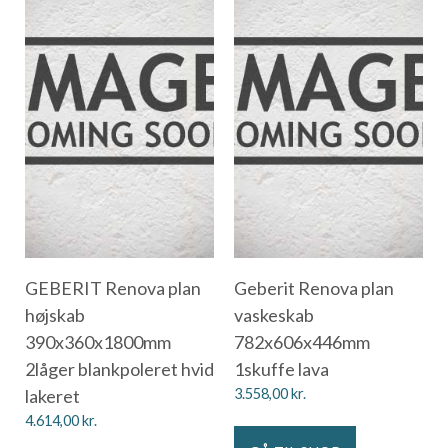
GEBERIT Renova plan
Geberit Renova plan
højskab
vaskeskab
390x360x1800mm
782x606x446mm
2låger blankpoleret hvid
1skuffe lava
lakeret
3.558,00
kr.
4.614,00
kr.