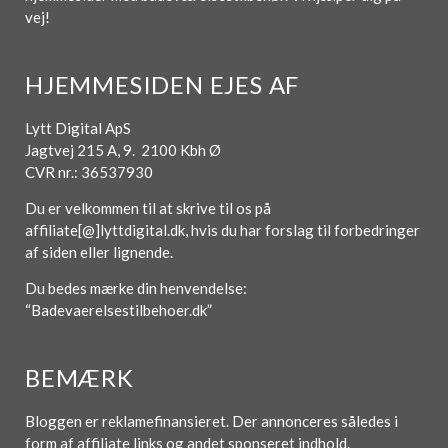
vej!
HJEMMESIDEN EJES AF
Lytt Digital ApS
Jagtvej 215 A, 9. 2100 Kbh Ø
CVR nr.: 36537930
Du er velkommen til at skrive til os på
affiliate[@]lyttdigital.dk, hvis du har forslag til forbedringer
af siden eller lignende.
Du bedes mærke din henvendelse:
“Badevaerelsestilbehoer.dk”
BEMÆRK
Bloggen er reklamefinansieret. Der annonceres således i
form af affiliate links og andet sponseret indhold.