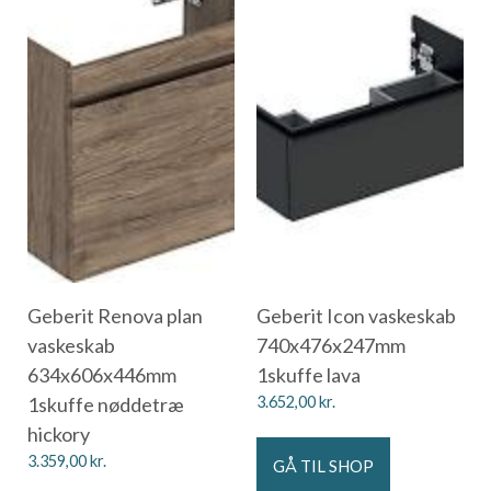
Geberit Renova plan
Geberit Icon vaskeskab
vaskeskab
740x476x247mm
634x606x446mm
1skuffe lava
1skuffe nøddetræ
3.652,00
kr.
hickory
3.359,00
kr.
GÅ TIL SHOP