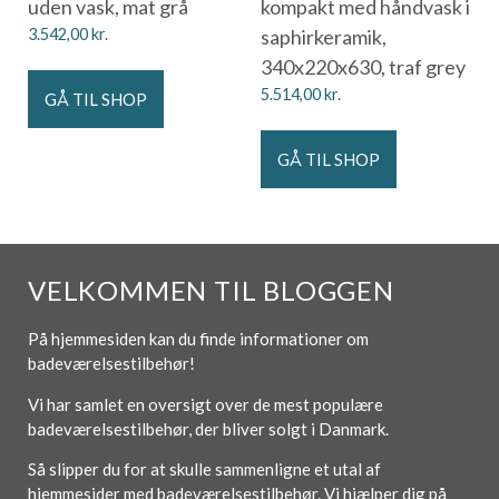
uden vask, mat grå
kompakt med håndvask i
3.542,00
kr.
saphirkeramik,
340x220x630, traf grey
5.514,00
kr.
GÅ TIL SHOP
GÅ TIL SHOP
VELKOMMEN TIL BLOGGEN
På hjemmesiden kan du finde informationer om
badeværelsestilbehør!
Vi har samlet en oversigt over de mest populære
badeværelsestilbehør, der bliver solgt i Danmark.
Så slipper du for at skulle sammenligne et utal af
hjemmesider med badeværelsestilbehør. Vi hjælper dig på