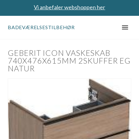
Vi anbefaler webshoppen her
BADEVÆRELSESTILBEHØR
GEBERIT ICON VASKESKAB
740X476X615MM 2SKUFFER EG
NATUR