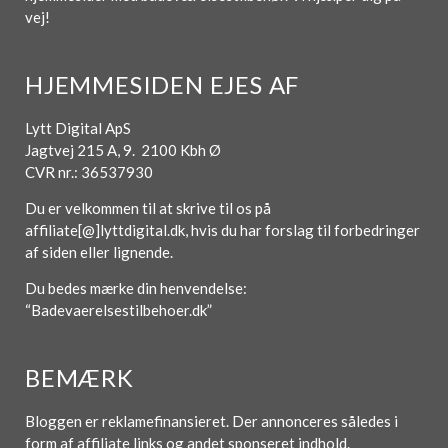
vej!
HJEMMESIDEN EJES AF
Lytt Digital ApS
Jagtvej 215 A, 9. 2100 Kbh Ø
CVR nr.: 36537930
Du er velkommen til at skrive til os på
affiliate[@]lyttdigital.dk, hvis du har forslag til forbedringer
af siden eller lignende.
Du bedes mærke din henvendelse:
“Badevaerelsestilbehoer.dk”
BEMÆRK
Bloggen er reklamefinansieret. Der annonceres således i
form af affiliate links og andet sponseret indhold.