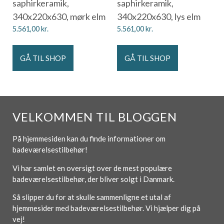
saphirkeramik,
saphirkeramik,
340x220x630, mørk elm
340x220x630, lys elm
5.561,00
kr.
5.561,00
kr.
GÅ TIL SHOP
GÅ TIL SHOP
VELKOMMEN TIL BLOGGEN
På hjemmesiden kan du finde informationer om
badeværelsestilbehør!
Vi har samlet en oversigt over de mest populære
badeværelsestilbehør, der bliver solgt i Danmark.
Så slipper du for at skulle sammenligne et utal af
hjemmesider med badeværelsestilbehør. Vi hjælper dig på
vej!