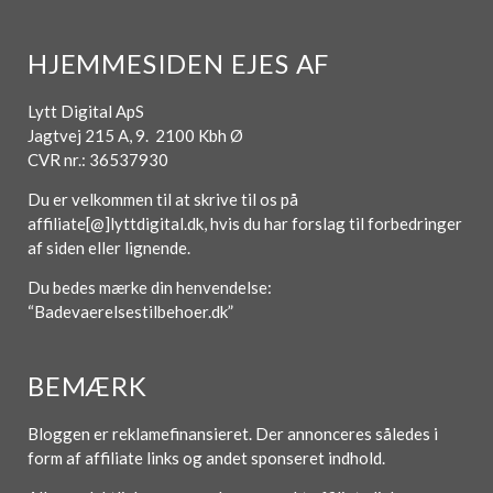
HJEMMESIDEN EJES AF
Lytt Digital ApS
Jagtvej 215 A, 9. 2100 Kbh Ø
CVR nr.: 36537930
Du er velkommen til at skrive til os på
affiliate[@]lyttdigital.dk, hvis du har forslag til forbedringer
af siden eller lignende.
Du bedes mærke din henvendelse:
“Badevaerelsestilbehoer.dk”
BEMÆRK
Bloggen er reklamefinansieret. Der annonceres således i
form af affiliate links og andet sponseret indhold.