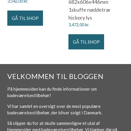
3.542,00
kr.
682x606x446mm
1skuffe nøddetræ
hickory lys
GÅ TIL SHOP
3.472,00
kr.
GÅ TIL SHOP
VELKOMMEN TIL BLOGGEN
På hjemmesiden kan du finde informationer om
badeværelsestilbehør!
Vi har samlet en oversigt over de mest populære
badeværelsestilbehør, der bliver solgt i Danmark.
Så slipper du for at skulle sammenligne et utal af
hjemmesider med badeværelsestilbehør. Vi hjælper dig på