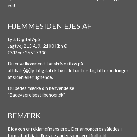
vej!
HJEMMESIDEN EJES AF
Lytt Digital ApS
Jagtvej 215 A, 9. 2100 Kbh Ø
CVR nr.: 36537930
Du er velkommen til at skrive til os på
affiliate[@]lyttdigital.dk, hvis du har forslag til forbedringer
af siden eller lignende.
Du bedes mærke din henvendelse:
“Badevaerelsestilbehoer.dk”
BEMÆRK
Bloggen er reklamefinansieret. Der annonceres således i
form af affiliate links og andet sponseret indhold.