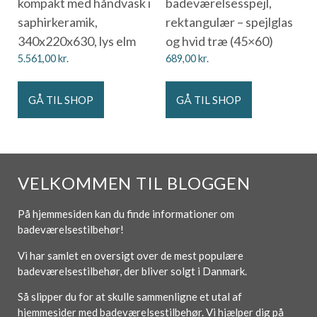
kompakt med håndvask i
badeværelsesspejl,
saphirkeramik,
rektangulær – spejlglas
340x220x630, lys elm
og hvid træ (45×60)
5.561,00
kr.
689,00
kr.
GÅ TIL SHOP
GÅ TIL SHOP
VELKOMMEN TIL BLOGGEN
På hjemmesiden kan du finde informationer om
badeværelsestilbehør!
Vi har samlet en oversigt over de mest populære
badeværelsestilbehør, der bliver solgt i Danmark.
Så slipper du for at skulle sammenligne et utal af
hjemmesider med badeværelsestilbehør. Vi hjælper dig på