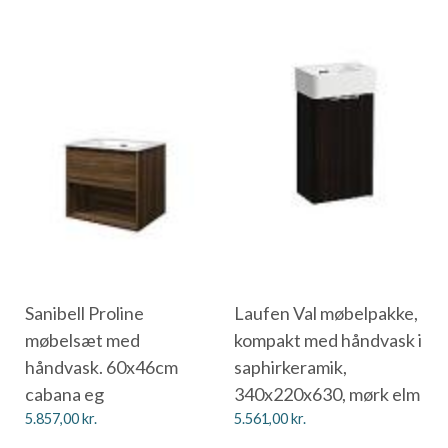
Sanibell Proline
Laufen Val møbelpakke,
møbelsæt med
kompakt med håndvask i
håndvask. 60x46cm
saphirkeramik,
cabana eg
340x220x630, mørk elm
5.857,00
kr.
5.561,00
kr.