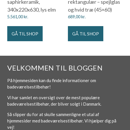
saphirkeramik,
rektangulær – spejlglas
340x220x630, lys elm
og hvid træ (45×60)
5.561,00
kr.
689,00
kr.
GÅ TIL SHOP
GÅ TIL SHOP
VELKOMMEN TIL BLOGGEN
På hjemmesiden kan du finde informationer om
badeværelsestilbehør!
Vi har samlet en oversigt over de mest populære
badeværelsestilbehør, der bliver solgt i Danmark.
Så slipper du for at skulle sammenligne et utal af
hjemmesider med badeværelsestilbehør. Vi hjælper dig på
vej!