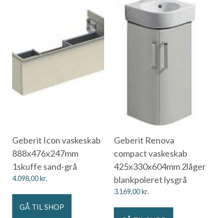
Geberit Icon vaskeskab
Geberit Renova
888x476x247mm
compact vaskeskab
1skuffe sand-grå
425x330x604mm 2låger
4.098,00
kr.
blankpoleret lysgrå
3.169,00
kr.
GÅ TIL SHOP