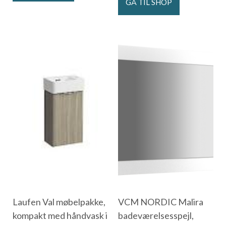
GÅ TIL SHOP
Laufen Val møbelpakke,
VCM NORDIC Malira
kompakt med håndvask i
badeværelsesspejl,