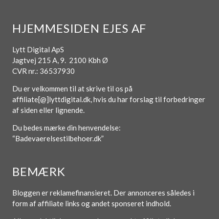
HJEMMESIDEN EJES AF
Lytt Digital ApS
Jagtvej 215 A, 9. 2100 Kbh Ø
CVR nr.: 36537930
Du er velkommen til at skrive til os på
affiliate[@]lyttdigital.dk, hvis du har forslag til forbedringer
af siden eller lignende.
Du bedes mærke din henvendelse:
“Badevaerelsestilbehoer.dk”
BEMÆRK
Bloggen er reklamefinansieret. Der annonceres således i
form af affiliate links og andet sponseret indhold.