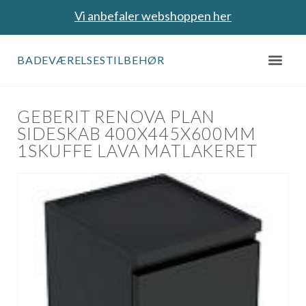
Vi anbefaler webshoppen her
BADEVÆRELSESTILBEHØR
GEBERIT RENOVA PLAN
SIDESKAB 400X445X600MM
1SKUFFE LAVA MATLAKERET