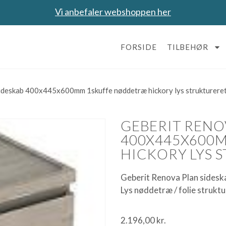
Vi anbefaler webshoppen her
FORSIDE
TILBEHØR
deskab 400x445x600mm 1skuffe nøddetræ hickory lys struktureret
GEBERIT RENO
400X445X600
HICKORY LYS 
Geberit Renova Plan sidesk
Lys nøddetræ / folie strukt
2.196,00
kr.