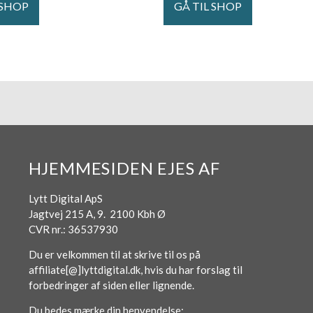
 SHOP
GÅ TIL SHOP
HJEMMESIDEN EJES AF
Lytt Digital ApS
Jagtvej 215 A, 9. 2100 Kbh Ø
CVR nr.: 36537930
Du er velkommen til at skrive til os på
affiliate[@]lyttdigital.dk, hvis du har forslag til
forbedringer af siden eller lignende.
Du bedes mærke din henvendelse: