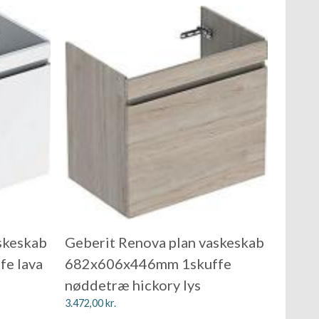
skeskab
Geberit Renova plan vaskeskab
e lava
682x606x446mm 1skuffe
nøddetræ hickory lys
3.472,00
kr.