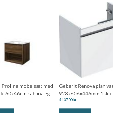
l Proline møbelsæt med
Geberit Renova plan va
k. 60x46cm cabana eg
928x606x446mm 1skuff
.
4.107,00
kr.