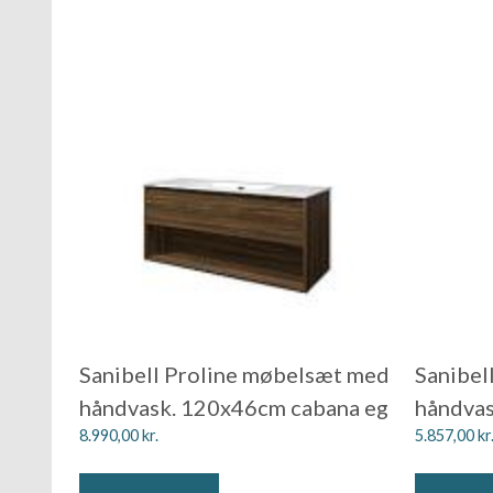
Sanibell Proline møbelsæt med
Sanibel
håndvask. 120x46cm cabana eg
håndvas
8.990,00
kr.
5.857,00
kr