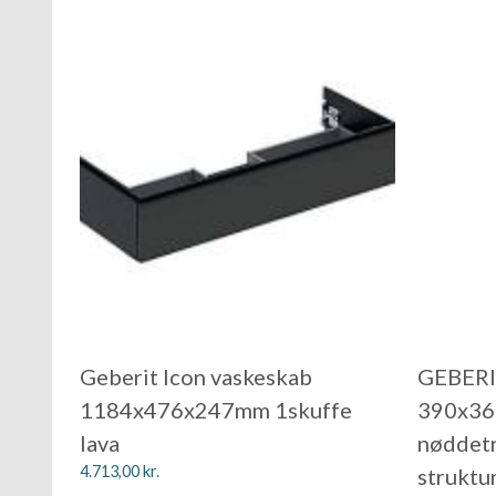
Geberit Icon vaskeskab
GEBERIT
1184x476x247mm 1skuffe
390x36
lava
nøddetr
4.713,00
kr.
struktur