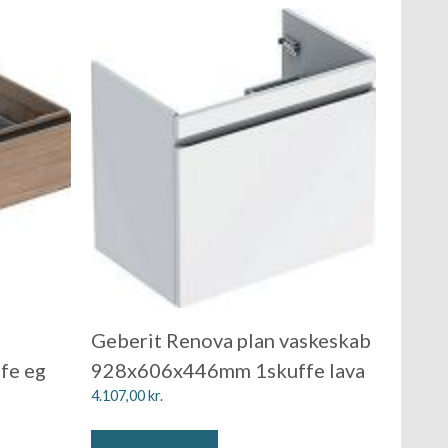
Geberit Renova plan vaskeskab
fe eg
928x606x446mm 1skuffe lava
4.107,00
kr.