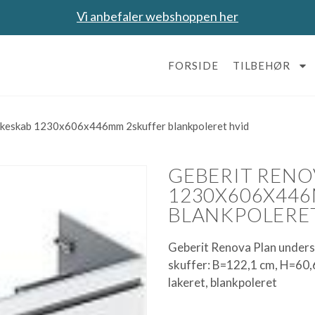
Vi anbefaler webshoppen her
FORSIDE
TILBEHØR
skeskab 1230x606x446mm 2skuffer blankpoleret hvid
GEBERIT RENO
1230X606X44
BLANKPOLERE
Geberit Renova Plan unders
skuffer: B=122,1 cm, H=60
lakeret, blankpoleret