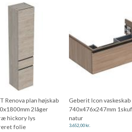
 Renova plan højskab
Geberit Icon vaskeskab
0x1800mm 2låger
740x476x247mm 1skuf
æ hickory lys
natur
3.652,00
kr.
eret folie