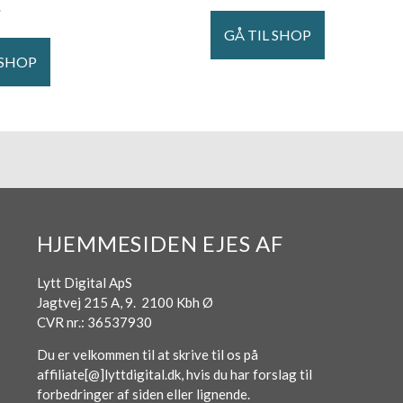
.
GÅ TIL SHOP
 SHOP
HJEMMESIDEN EJES AF
Lytt Digital ApS
Jagtvej 215 A, 9. 2100 Kbh Ø
CVR nr.: 36537930
Du er velkommen til at skrive til os på
affiliate[@]lyttdigital.dk, hvis du har forslag til
forbedringer af siden eller lignende.