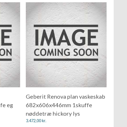
Geberit Renova plan vaskeskab
fe eg
682x606x446mm 1skuffe
nøddetræ hickory lys
3.472,00
kr.