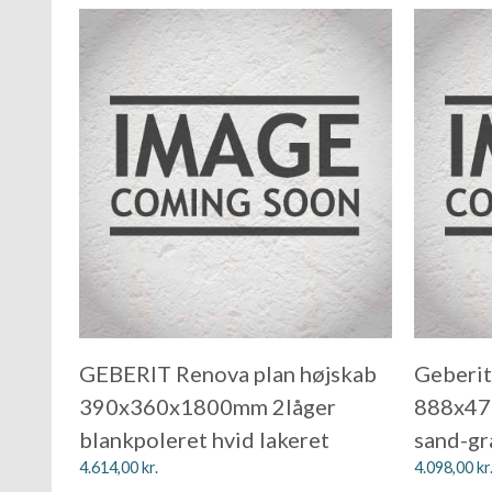
GEBERIT Renova plan højskab
Geberit
390x360x1800mm 2låger
888x47
blankpoleret hvid lakeret
sand-gr
4.614,00
kr.
4.098,00
kr