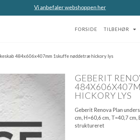
Vi anbefaler webshoppen her
FORSIDE
TILBEHØR
askeskab 484x606x407mm 1skuffe nøddetræ hickory lys
GEBERIT RENO
484X606X407
HICKORY LYS
Geberit Renova Plan undersk
cm, H=60,6 cm, T=40,7 cm, 
struktureret