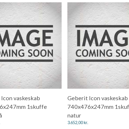
 Icon vaskeskab
Geberit Icon vaskeskab
6x247mm 1skuffe
740x476x247mm 1skuf
å
natur
.
3.652,00
kr.