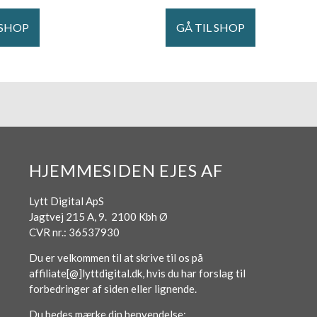
 SHOP
GÅ TIL SHOP
HJEMMESIDEN EJES AF
Lytt Digital ApS
Jagtvej 215 A, 9. 2100 Kbh Ø
CVR nr.: 36537930
Du er velkommen til at skrive til os på
affiliate[@]lyttdigital.dk, hvis du har forslag til
forbedringer af siden eller lignende.
Du bedes mærke din henvendelse: