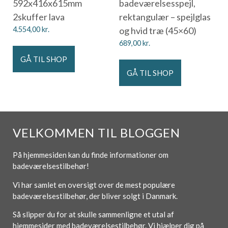
592x416x615mm
badeværelsesspejl,
2skuffer lava
rektangulær – spejlglas
4.554,00
kr.
og hvid træ (45×60)
689,00
kr.
GÅ TIL SHOP
GÅ TIL SHOP
VELKOMMEN TIL BLOGGEN
På hjemmesiden kan du finde informationer om
badeværelsestilbehør!
Vi har samlet en oversigt over de mest populære
badeværelsestilbehør, der bliver solgt i Danmark.
Så slipper du for at skulle sammenligne et utal af
hjemmesider med badeværelsestilbehør. Vi hjælper dig på