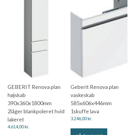
GEBERIT Renova plan
Geberit Renova plan
højskab
vaskeskab
390x360x1800mm
585x606x446mm
2låger blankpoleret hvid
1skuffe lava
lakeret
3.246,00
kr.
4.614,00
kr.