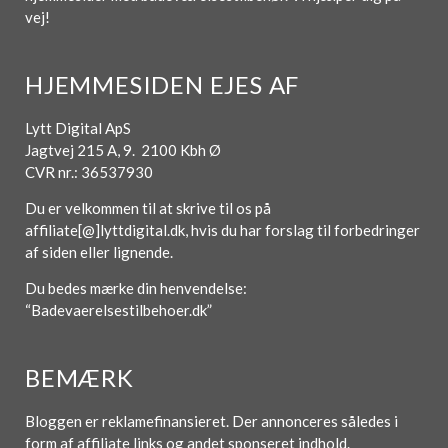
vej!
HJEMMESIDEN EJES AF
Lytt Digital ApS
Jagtvej 215 A, 9. 2100 Kbh Ø
CVR nr.: 36537930
Du er velkommen til at skrive til os på
affiliate[@]lyttdigital.dk, hvis du har forslag til forbedringer
af siden eller lignende.
Du bedes mærke din henvendelse:
“Badevaerelsestilbehoer.dk”
BEMÆRK
Bloggen er reklamefinansieret. Der annonceres således i
form af affiliate links og andet sponseret indhold.