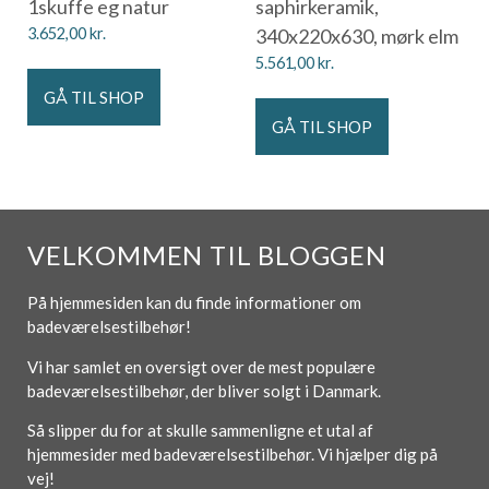
1skuffe eg natur
saphirkeramik,
3.652,00
kr.
340x220x630, mørk elm
5.561,00
kr.
GÅ TIL SHOP
GÅ TIL SHOP
VELKOMMEN TIL BLOGGEN
På hjemmesiden kan du finde informationer om
badeværelsestilbehør!
Vi har samlet en oversigt over de mest populære
badeværelsestilbehør, der bliver solgt i Danmark.
Så slipper du for at skulle sammenligne et utal af
hjemmesider med badeværelsestilbehør. Vi hjælper dig på
vej!