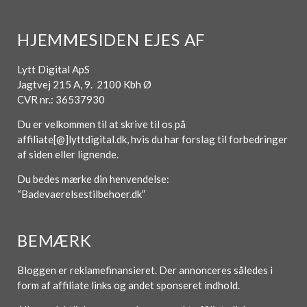
HJEMMESIDEN EJES AF
Lytt Digital ApS
Jagtvej 215 A, 9. 2100 Kbh Ø
CVR nr.: 36537930
Du er velkommen til at skrive til os på
affiliate[@]lyttdigital.dk, hvis du har forslag til forbedringer
af siden eller lignende.
Du bedes mærke din henvendelse:
“Badevaerelsestilbehoer.dk”
BEMÆRK
Bloggen er reklamefinansieret. Der annonceres således i
form af affiliate links og andet sponseret indhold.