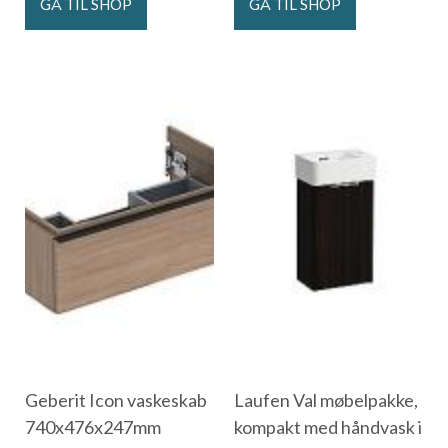
GÅ TIL SHOP
GÅ TIL SHOP
Geberit Icon vaskeskab
Laufen Val møbelpakke,
740x476x247mm
kompakt med håndvask i