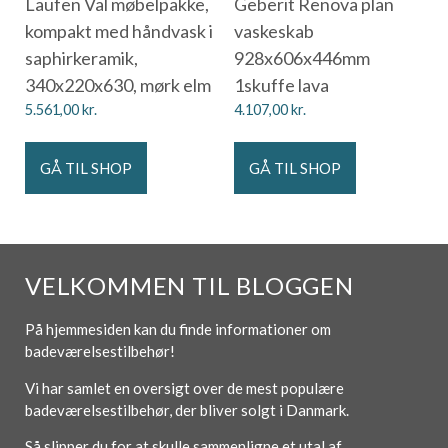
Laufen Val møbelpakke,
Geberit Renova plan
kompakt med håndvask i
vaskeskab
saphirkeramik,
928x606x446mm
340x220x630, mørk elm
1skuffe lava
5.561,00
kr.
4.107,00
kr.
GÅ TIL SHOP
GÅ TIL SHOP
VELKOMMEN TIL BLOGGEN
På hjemmesiden kan du finde informationer om
badeværelsestilbehør!
Vi har samlet en oversigt over de mest populære
badeværelsestilbehør, der bliver solgt i Danmark.
Så slipper du for at skulle sammenligne et utal af