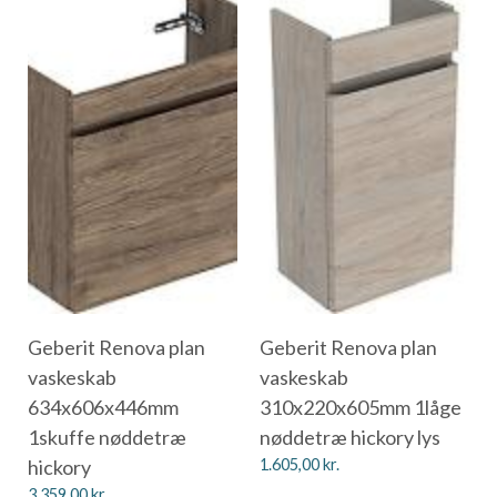
Geberit Renova plan
Geberit Renova plan
vaskeskab
vaskeskab
634x606x446mm
310x220x605mm 1låge
1skuffe nøddetræ
nøddetræ hickory lys
hickory
1.605,00
kr.
3.359,00
kr.