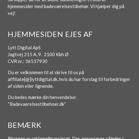
hjemmesider med badeværelsestilbehør. Vi hjælper dig på
vej!
HJEMMESIDEN EJES AF
Lytt Digital ApS
Jagtvej 215 A, 9. 2100 Kbh Ø
CVR nr.: 36537930
Du er velkommen til at skrive til os på
affiliate[@]lyttdigital.dk, hvis du har forslag til forbedringer
af siden eller lignende.
Du bedes mærke din henvendelse:
“Badevaerelsestilbehoer.dk”
BEMÆRK
Bloggen er reklamefinansieret. Der annonceres således i