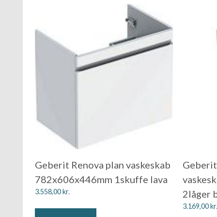
Geberit Renova plan vaskeskab
Geberit
782x606x446mm 1skuffe lava
vaskes
3.558,00
kr.
2låger 
3.169,00
kr