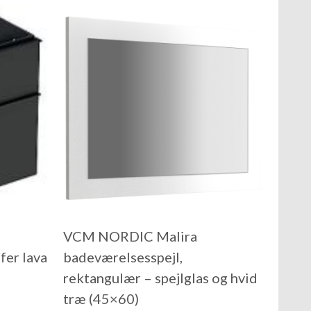
VCM NORDIC Malira
er lava
badeværelsesspejl,
rektangulær – spejlglas og hvid
træ (45×60)