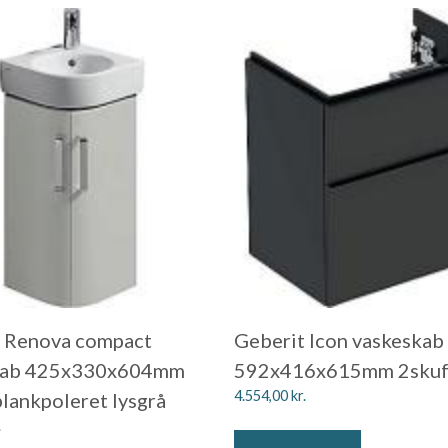
 Renova compact
Geberit Icon vaskeskab
kab 425x330x604mm
592x416x615mm 2skuff
4.554,00
kr.
blankpoleret lysgrå
.