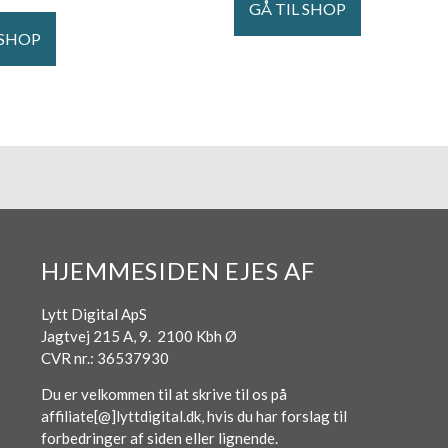
GÅ TIL SHOP
 SHOP
HJEMMESIDEN EJES AF
Lytt Digital ApS
Jagtvej 215 A, 9. 2100 Kbh Ø
CVR nr.: 36537930
Du er velkommen til at skrive til os på
affiliate[@]lyttdigital.dk, hvis du har forslag til
forbedringer af siden eller lignende.