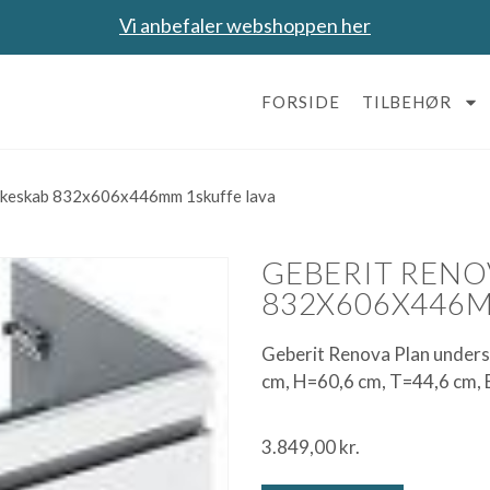
Vi anbefaler webshoppen her
FORSIDE
TILBEHØR
askeskab 832x606x446mm 1skuffe lava
GEBERIT RENO
832X606X446M
Geberit Renova Plan undersk
cm, H=60,6 cm, T=44,6 cm, 
3.849,00
kr.