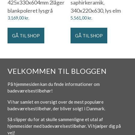
425x330x604mm 2låger
saphirkeramik,
blankpoleret lysgrå
340x220x630, lys elm
3.169,00
kr.
5.561,00
kr.
GÅ TIL SHOP
GÅ TIL SHOP
VELKOMMEN TIL BLOGGEN
På hjemmesiden kan du finde informationer om
badeværelsestilbehør!
Vi har samlet en oversigt over de mest populære
badeværelsestilbehør, der bliver solgt i Danmark.
Så slipper du for at skulle sammenligne et utal af
hjemmesider med badeværelsestilbehør. Vi hjælper dig på
vej!