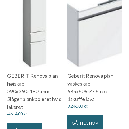
GEBERIT Renova plan
Geberit Renova plan
højskab
vaskeskab
390x360x1800mm
585x606x446mm
2låger blankpoleret hvid
1skuffe lava
lakeret
3.246,00
kr.
4.614,00
kr.
GÅ TIL SHOP