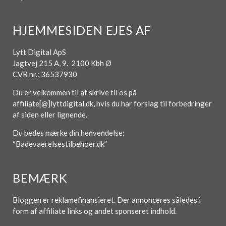
HJEMMESIDEN EJES AF
Lytt Digital ApS
Jagtvej 215 A, 9. 2100 Kbh Ø
CVR nr.: 36537930
Du er velkommen til at skrive til os på
affiliate[@]lyttdigital.dk, hvis du har forslag til forbedringer
af siden eller lignende.
Du bedes mærke din henvendelse:
“Badevaerelsestilbehoer.dk”
BEMÆRK
Bloggen er reklamefinansieret. Der annonceres således i
form af affiliate links og andet sponseret indhold.