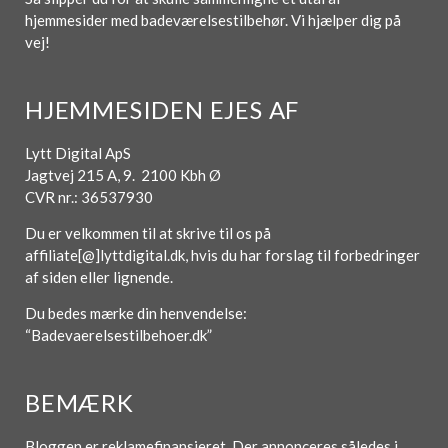
hjemmesider med badeværelsestilbehør. Vi hjælper dig på
vej!
HJEMMESIDEN EJES AF
Lytt Digital ApS
Jagtvej 215 A, 9. 2100 Kbh Ø
CVR nr.: 36537930
Du er velkommen til at skrive til os på
affiliate[@]lyttdigital.dk, hvis du har forslag til forbedringer
af siden eller lignende.
Du bedes mærke din henvendelse:
“Badevaerelsestilbehoer.dk”
BEMÆRK
Bloggen er reklamefinansieret. Der annonceres således i