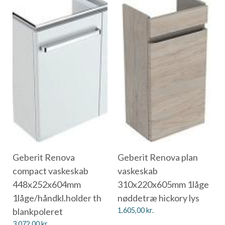
Geberit Renova
Geberit Renova plan
compact vaskeskab
vaskeskab
448x252x604mm
310x220x605mm 1låge
1låge/håndkl.holder th
nøddetræ hickory lys
blankpoleret
1.605,00
kr.
3.072,00
kr.