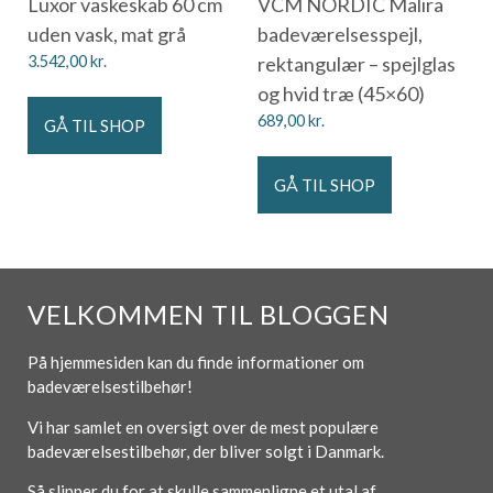
Luxor vaskeskab 60 cm
VCM NORDIC Malira
uden vask, mat grå
badeværelsesspejl,
3.542,00
kr.
rektangulær – spejlglas
og hvid træ (45×60)
689,00
kr.
GÅ TIL SHOP
GÅ TIL SHOP
VELKOMMEN TIL BLOGGEN
På hjemmesiden kan du finde informationer om
badeværelsestilbehør!
Vi har samlet en oversigt over de mest populære
badeværelsestilbehør, der bliver solgt i Danmark.
Så slipper du for at skulle sammenligne et utal af