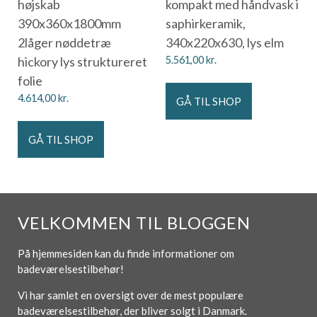
højskab
kompakt med håndvask i
390x360x1800mm
saphirkeramik,
2låger nøddetræ
340x220x630, lys elm
hickory lys struktureret
5.561,00
kr.
folie
4.614,00
kr.
GÅ TIL SHOP
GÅ TIL SHOP
VELKOMMEN TIL BLOGGEN
På hjemmesiden kan du finde informationer om
badeværelsestilbehør!
Vi har samlet en oversigt over de mest populære
badeværelsestilbehør, der bliver solgt i Danmark.