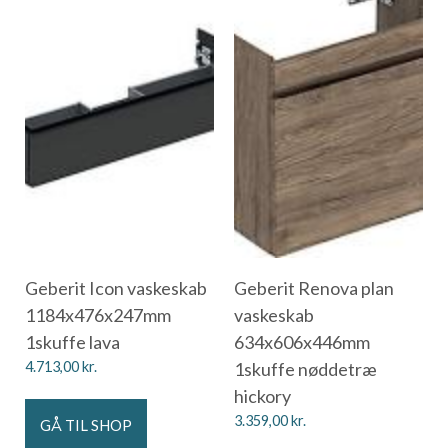
Geberit Icon vaskeskab
Geberit Renova plan
1184x476x247mm
vaskeskab
1skuffe lava
634x606x446mm
4.713,00
kr.
1skuffe nøddetræ
hickory
3.359,00
kr.
GÅ TIL SHOP