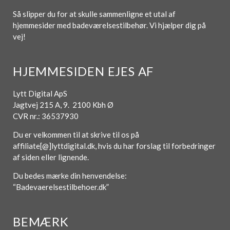
Så slipper du for at skulle sammenligne et utal af
hjemmesider med badeværelsestilbehør. Vi hjælper dig på
vej!
HJEMMESIDEN EJES AF
Lytt Digital ApS
Jagtvej 215 A, 9. 2100 Kbh Ø
CVR nr.: 36537930
Du er velkommen til at skrive til os på
affiliate[@]lyttdigital.dk, hvis du har forslag til forbedringer
af siden eller lignende.
Du bedes mærke din henvendelse:
“Badevaerelsestilbehoer.dk”
BEMÆRK