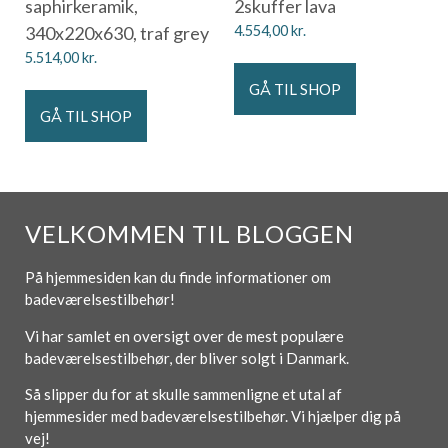
saphirkeramik,
2skuffer lava
340x220x630, traf grey
4.554,00
kr.
5.514,00
kr.
GÅ TIL SHOP
GÅ TIL SHOP
VELKOMMEN TIL BLOGGEN
På hjemmesiden kan du finde informationer om
badeværelsestilbehør!
Vi har samlet en oversigt over de mest populære
badeværelsestilbehør, der bliver solgt i Danmark.
Så slipper du for at skulle sammenligne et utal af
hjemmesider med badeværelsestilbehør. Vi hjælper dig på
vej!