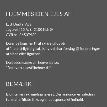
HJEMMESIDEN EJES AF
Lytt Digital ApS
Jagtvej 215 A, 9. 2100 Kbh Ø
CVR nr.: 36537930
Du er velkommen til at skrive til os på
affiliate[@]lyttdigital.dk, hvis du har forslag til forbedringer
af siden eller lignende.
Du bedes mærke din henvendelse:
“Badevaerelsestilbehoer.dk”
BEMÆRK
Bloggen er reklamefinansieret. Der annonceres således i
form af affiliate links og andet sponseret indhold.