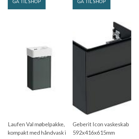
GÅ TIL SHOP
GÅ TIL SHOP
Laufen Val møbelpakke,
Geberit Icon vaskeskab
kompakt med håndvask i
592x416x615mm