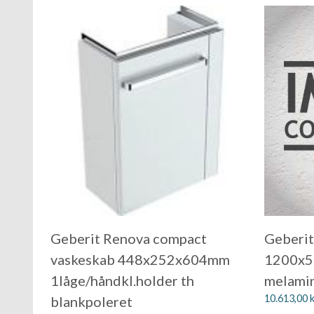
Geberit Renova compact
Geberit
vaskeskab 448x252x604mm
1200x5
1låge/håndkl.holder th
melami
10.613,00
k
blankpoleret