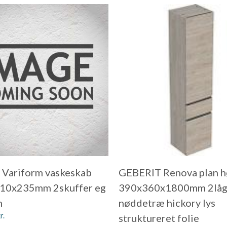
 Variform vaskeskab
GEBERIT Renova plan h
10x235mm 2skuffer eg
390x360x1800mm 2låg
n
nøddetræ hickory lys
r.
struktureret folie