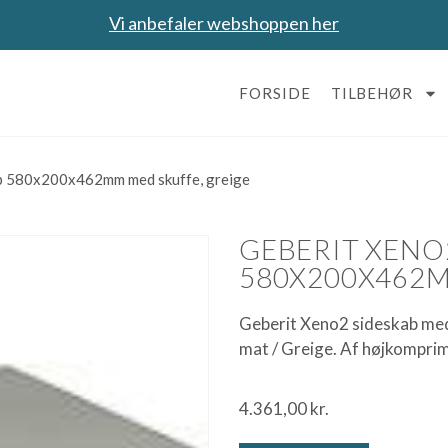
Vi anbefaler webshoppen her
FORSIDE
TILBEHØR
b 580x200x462mm med skuffe, greige
GEBERIT XENO
580X200X462M
Geberit Xeno2 sideskab me
mat / Greige. Af højkomprim
4.361,00
kr.