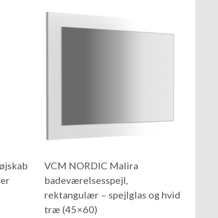
øjskab
VCM NORDIC Malira
er
badeværelsesspejl,
rektangulær – spejlglas og hvid
træ (45×60)