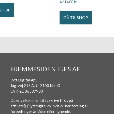
4.614,00
kr.
 SHOP
GÅ TIL SHOP
HJEMMESIDEN EJES AF
Lytt Digital ApS
Jagtvej 215 A, 9. 2100 Kbh Ø
CVR nr.: 36537930
Du er velkommen til at skrive til os på
affiliate[@]lyttdigital.dk, hvis du har forslag til
forbedringer af siden eller lignende.