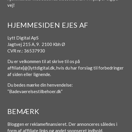
vej!
HJEMMESIDEN EJES AF
Lytt Digital ApS
Jagtvej 215 A, 9. 2100 Kbh Ø
CVR nr.: 36537930
Du er velkommen til at skrive til os på
affiliate[@]lyttdigital.dk, hvis du har forslag til forbedringer
af siden eller lignende.
Du bedes mærke din henvendelse:
“Badevaerelsestilbehoer.dk”
BEMÆRK
Bloggen er reklamefinansieret. Der annonceres således i
form af affiliate links og andet sponseret indhold.