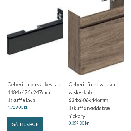
Geberit Icon vaskeskab
Geberit Renova plan
1184x476x247mm
vaskeskab
1skuffe lava
634x606x446mm
4.713,00
kr.
1skuffe nøddetræ
hickory
3.359,00
kr.
GÅ TIL SHOP