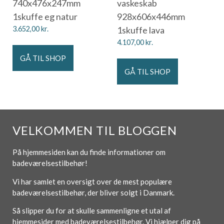
740x476x247mm
vaskeskab
1skuffe eg natur
928x606x446mm
3.652,00
kr.
1skuffe lava
4.107,00
kr.
GÅ TIL SHOP
GÅ TIL SHOP
VELKOMMEN TIL BLOGGEN
På hjemmesiden kan du finde informationer om
badeværelsestilbehør!
Vi har samlet en oversigt over de mest populære
badeværelsestilbehør, der bliver solgt i Danmark.
Så slipper du for at skulle sammenligne et utal af
hjemmesider med badeværelsestilbehør. Vi hjælper dig på