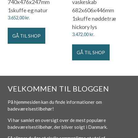
740x476x247mm
vaskeskab
1skuffe eg natur
682x606x446mm
3.652,00
kr.
1skuffe nøddetræ
hickory lys
3.472,00
kr.
GÅ TIL SHOP
GÅ TIL SHOP
VELKOMMEN TIL BLOGGEN
På hjemmesiden kan du finde informationer om
badeværelsestilbehør!
Vi har samlet en oversigt over de mest populære
badeværelsestilbehør, der bliver solgt i Danmark.