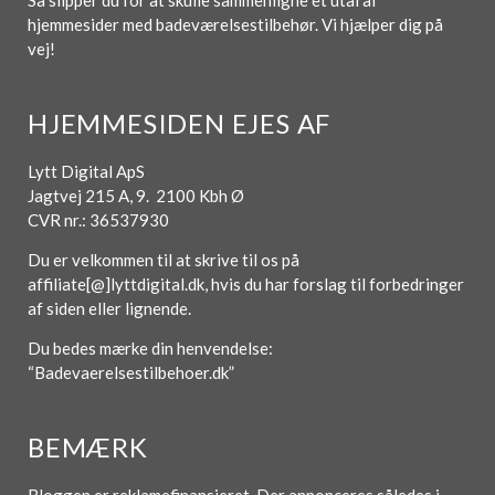
Så slipper du for at skulle sammenligne et utal af
hjemmesider med badeværelsestilbehør. Vi hjælper dig på
vej!
HJEMMESIDEN EJES AF
Lytt Digital ApS
Jagtvej 215 A, 9. 2100 Kbh Ø
CVR nr.: 36537930
Du er velkommen til at skrive til os på
affiliate[@]lyttdigital.dk, hvis du har forslag til forbedringer
af siden eller lignende.
Du bedes mærke din henvendelse:
“Badevaerelsestilbehoer.dk”
BEMÆRK
Bloggen er reklamefinansieret. Der annonceres således i