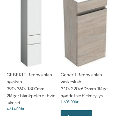
GEBERIT Renova plan
Geberit Renova plan
højskab
vaskeskab
390x360x1800mm
310x220x605mm 1låge
2låger blankpoleret hvid
nøddetræ hickory lys
lakeret
1.605,00
kr.
4.614,00
kr.