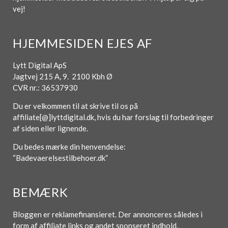
vej!
HJEMMESIDEN EJES AF
Lytt Digital ApS
Jagtvej 215 A, 9. 2100 Kbh Ø
CVR nr.: 36537930
Du er velkommen til at skrive til os på
affiliate[@]lyttdigital.dk, hvis du har forslag til forbedringer
af siden eller lignende.
Du bedes mærke din henvendelse:
“Badevaerelsestilbehoer.dk”
BEMÆRK
Bloggen er reklamefinansieret. Der annonceres således i
form af affiliate links og andet sponseret indhold.