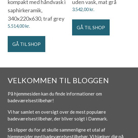
kompakt med håndvask i
uden vask, mat grå
saphirkeramik,
3.542,00
kr.
340x220x630, traf grey
5.514,00
kr.
GÅ TIL SHOP
GÅ TIL SHOP
VELKOMMEN TIL BLOGGEN
På hjemmesiden kan du finde informationer om
badeværelsestilbehør!
Vi har samlet en oversigt over de mest populære
badeværelsestilbehør, der bliver solgt i Danmark.
Så slipper du for at skulle sammenligne et utal af
hjemmesider med badeværelsestilbehør. Vi hjælper dig på