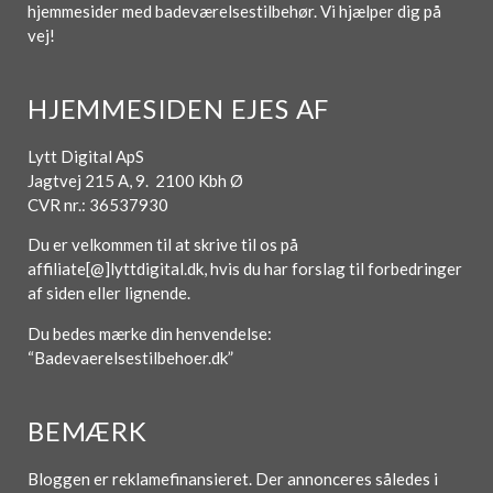
hjemmesider med badeværelsestilbehør. Vi hjælper dig på
vej!
HJEMMESIDEN EJES AF
Lytt Digital ApS
Jagtvej 215 A, 9. 2100 Kbh Ø
CVR nr.: 36537930
Du er velkommen til at skrive til os på
affiliate[@]lyttdigital.dk, hvis du har forslag til forbedringer
af siden eller lignende.
Du bedes mærke din henvendelse:
“Badevaerelsestilbehoer.dk”
BEMÆRK
Bloggen er reklamefinansieret. Der annonceres således i