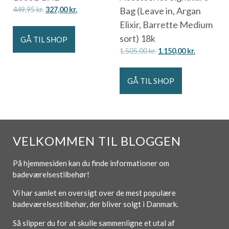
449,95
kr.
327,00
kr.
Bag (Leave in, Argan
Elixir, Barrette Medium
sort) 18k
GÅ TIL SHOP
1.505,00
kr.
1.150,00
kr.
GÅ TIL SHOP
VELKOMMEN TIL BLOGGEN
På hjemmesiden kan du finde informationer om
badeværelsestilbehør!
Vi har samlet en oversigt over de mest populære
badeværelsestilbehør, der bliver solgt i Danmark.
Så slipper du for at skulle sammenligne et utal af