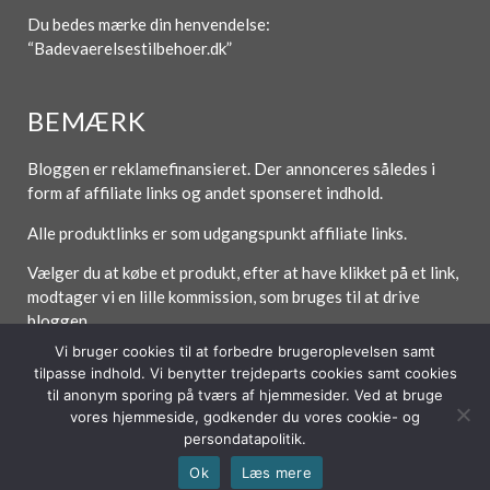
Du bedes mærke din henvendelse:
“Badevaerelsestilbehoer.dk”
BEMÆRK
Bloggen er reklamefinansieret. Der annonceres således i
form af affiliate links og andet sponseret indhold.
Alle produktlinks er som udgangspunkt affiliate links.
Vælger du at købe et produkt, efter at have klikket på et link,
modtager vi en lille kommission, som bruges til at drive
bloggen.
Vi bruger cookies til at forbedre brugeroplevelsen samt
tilpasse indhold. Vi benytter trejdeparts cookies samt cookies
til anonym sporing på tværs af hjemmesider. Ved at bruge
vores hjemmeside, godkender du vores cookie- og
Forside
Om / Kontakt
Betingelser
persondatapolitik.
© 2026 Lytt Digital ApS
Ok
Læs mere