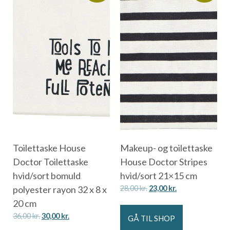
Toilettaske House
Makeup- og toilettaske
Doctor Toilettaske
House Doctor Stripes
hvid/sort bomuld
hvid/sort 21×15 cm
polyester rayon 32 x 8 x
28,00
kr.
23,00
kr.
20 cm
36,00
kr.
30,00
kr.
GÅ TIL SHOP