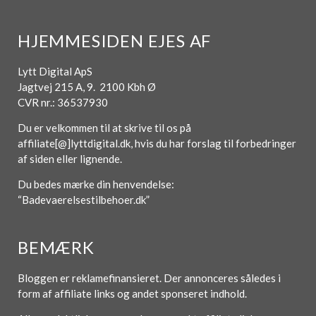
HJEMMESIDEN EJES AF
Lytt Digital ApS
Jagtvej 215 A, 9. 2100 Kbh Ø
CVR nr.: 36537930
Du er velkommen til at skrive til os på
affiliate[@]lyttdigital.dk, hvis du har forslag til forbedringer
af siden eller lignende.
Du bedes mærke din henvendelse:
“Badevaerelsestilbehoer.dk”
BEMÆRK
Bloggen er reklamefinansieret. Der annonceres således i
form af affiliate links og andet sponseret indhold.