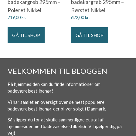
badekargreb 295mm –
badekargreb 295mm –
Poleret Nikkel
Børstet Nikkel
719,00
kr.
622,00
kr.
GÅ TIL SHOP
GÅ TIL SHOP
VELKOMMEN TIL BLOGGEN
På hjemmesiden kan du finde informationer om
badeværelsestilbehør!
Vi har samlet en oversigt over de mest populære
badeværelsestilbehør, der bliver solgt i Danmark.
Så slipper du for at skulle sammenligne et utal af
hjemmesider med badeværelsestilbehør. Vi hjælper dig på
vej!