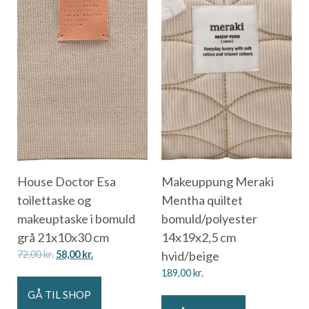
House Doctor Esa
Makeuppung Meraki
toilettaske og
Mentha quiltet
makeuptaske i bomuld
bomuld/polyester
grå 21x10x30 cm
14x19x2,5 cm
72,00
kr.
58,00
kr.
hvid/beige
189,00
kr.
GÅ TIL SHOP