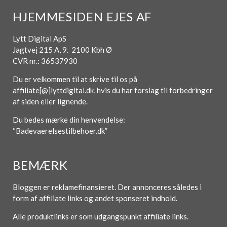
HJEMMESIDEN EJES AF
Lytt Digital ApS
Jagtvej 215 A, 9. 2100 Kbh Ø
CVR nr.: 36537930
Du er velkommen til at skrive til os på
affiliate[@]lyttdigital.dk, hvis du har forslag til forbedringer
af siden eller lignende.
Du bedes mærke din henvendelse:
“Badevaerelsestilbehoer.dk”
BEMÆRK
Bloggen er reklamefinansieret. Der annonceres således i
form af affiliate links og andet sponseret indhold.
Alle produktlinks er som udgangspunkt affiliate links.