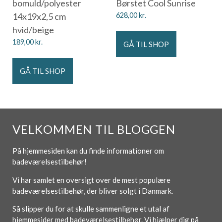
bomuld/polyester
Børstet Cool Sunrise
14x19x2,5 cm
628,00
kr.
hvid/beige
189,00
kr.
GÅ TIL SHOP
GÅ TIL SHOP
VELKOMMEN TIL BLOGGEN
På hjemmesiden kan du finde informationer om
badeværelsestilbehør!
Vi har samlet en oversigt over de mest populære
badeværelsestilbehør, der bliver solgt i Danmark.
Så slipper du for at skulle sammenligne et utal af
hjemmesider med badeværelsestilbehør. Vi hjælper dig på