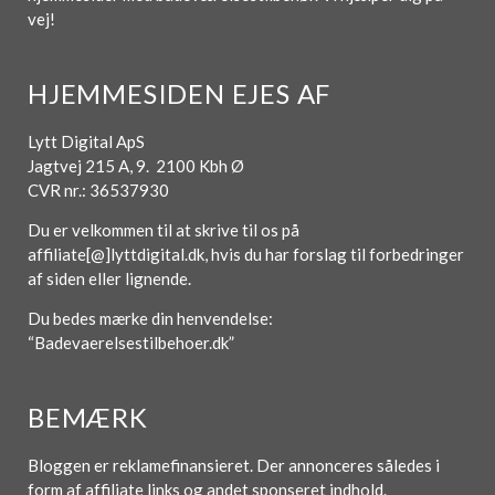
vej!
HJEMMESIDEN EJES AF
Lytt Digital ApS
Jagtvej 215 A, 9. 2100 Kbh Ø
CVR nr.: 36537930
Du er velkommen til at skrive til os på
affiliate[@]lyttdigital.dk, hvis du har forslag til forbedringer
af siden eller lignende.
Du bedes mærke din henvendelse:
“Badevaerelsestilbehoer.dk”
BEMÆRK
Bloggen er reklamefinansieret. Der annonceres således i
form af affiliate links og andet sponseret indhold.