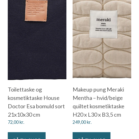
Toilettaske og
Makeup pung Meraki
kosmetiktaske House
Mentha – hvid/beige
Doctor Esa bomuld sort
quiltet kosmetiktaske
21x10x30 cm
H20 x L30 x B3,5 cm
72,00
kr.
249,00
kr.