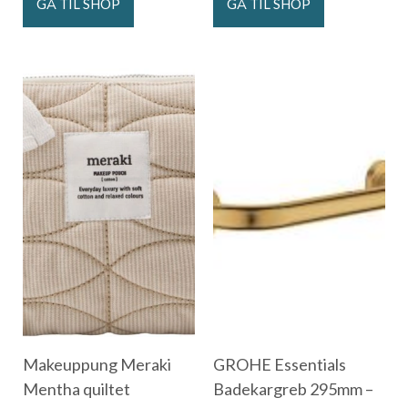
GÅ TIL SHOP
GÅ TIL SHOP
Makeuppung Meraki
GROHE Essentials
Mentha quiltet
Badekargreb 295mm –