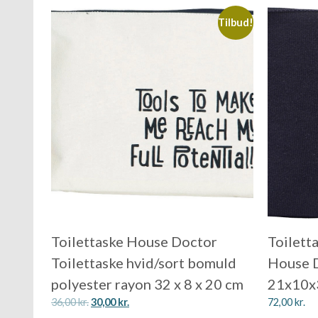
Tilbud!
Toilettaske House Doctor
Toilett
Toilettaske hvid/sort bomuld
House D
polyester rayon 32 x 8 x 20 cm
21x10x
36,00
kr.
30,00
kr.
72,00
kr.