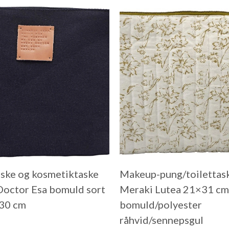
aske og kosmetiktaske
Makeup-pung/toilettas
octor Esa bomuld sort
Meraki Lutea 21×31 cm
30 cm
bomuld/polyester
råhvid/sennepsgul