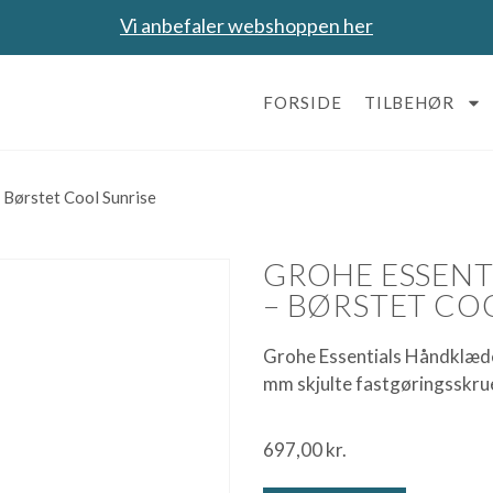
Vi anbefaler webshoppen her
FORSIDE
TILBEHØR
Børstet Cool Sunrise
GROHE ESSEN
– BØRSTET CO
Grohe Essentials Håndklæde
mm skjulte fastgøringsskrue
697,00
kr.