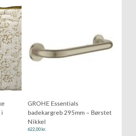
ke
GROHE Essentials
 i
badekargreb 295mm – Børstet
Nikkel
622,00
kr.