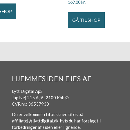
169,00
kr.
 SHOP
GÅ TIL SHOP
HJEMMESIDEN EJES AF
Lytt Digital ApS
Jagtvej 215 A, 9. 2100 Kbh Ø
CVR nr.: 36537930
Du er velkommen til at skrive til os på
affiliate[@]lyttdigital.dk, hvis du har forslag til
forbedringer af siden eller lignende.