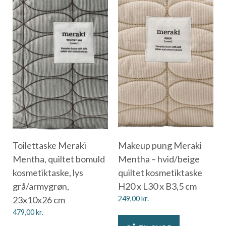
Toilettaske Meraki
Makeup pung Meraki
Mentha, quiltet bomuld
Mentha – hvid/beige
kosmetiktaske, lys
quiltet kosmetiktaske
grå/armygrøn,
H20 x L30 x B3,5 cm
23x10x26 cm
249,00
kr.
479,00
kr.