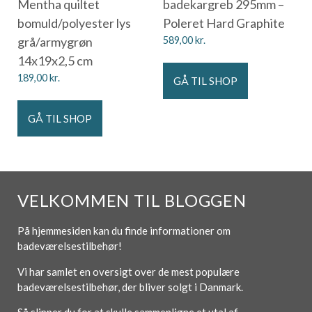
Mentha quiltet
badekargreb 295mm –
bomuld/polyester lys
Poleret Hard Graphite
grå/armygrøn
589,00
kr.
14x19x2,5 cm
189,00
kr.
GÅ TIL SHOP
GÅ TIL SHOP
VELKOMMEN TIL BLOGGEN
På hjemmesiden kan du finde informationer om
badeværelsestilbehør!
Vi har samlet en oversigt over de mest populære
badeværelsestilbehør, der bliver solgt i Danmark.