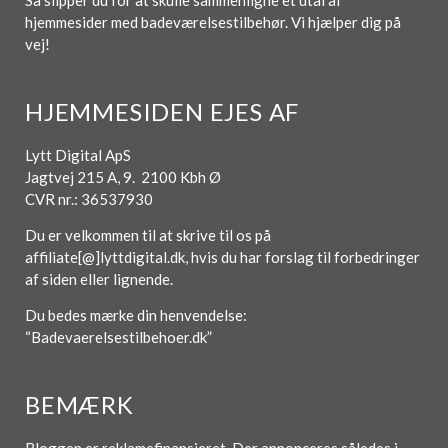
Så slipper du for at skulle sammenligne et utal af
hjemmesider med badeværelsestilbehør. Vi hjælper dig på
vej!
HJEMMESIDEN EJES AF
Lytt Digital ApS
Jagtvej 215 A, 9. 2100 Kbh Ø
CVR nr.: 36537930
Du er velkommen til at skrive til os på
affiliate[@]lyttdigital.dk, hvis du har forslag til forbedringer
af siden eller lignende.
Du bedes mærke din henvendelse:
“Badevaerelsestilbehoer.dk”
BEMÆRK
Bloggen er reklamefinansieret. Der annonceres således i