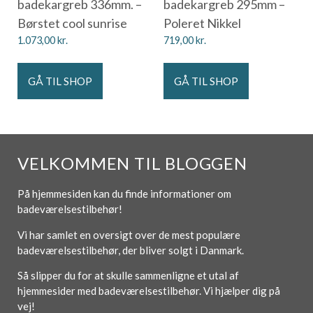
badekargreb 336mm. –
badekargreb 295mm –
Børstet cool sunrise
Poleret Nikkel
1.073,00
kr.
719,00
kr.
GÅ TIL SHOP
GÅ TIL SHOP
VELKOMMEN TIL BLOGGEN
På hjemmesiden kan du finde informationer om
badeværelsestilbehør!
Vi har samlet en oversigt over de mest populære
badeværelsestilbehør, der bliver solgt i Danmark.
Så slipper du for at skulle sammenligne et utal af
hjemmesider med badeværelsestilbehør. Vi hjælper dig på
vej!