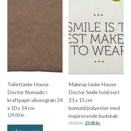
Toilettaske House
Makeup taske House
Doctor Nomadic i
Doctor Smile hvid/sort
kraftpapir olivengrøn 24
21 x 15 cm
x 10 x 14 cm
bomuld/polyester med
129,00
kr.
inspirerende budskab
28,00
kr.
23,00
kr.