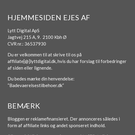
HJEMMESIDEN EJES AF
Lytt Digital ApS
Jagtvej 215 A, 9. 2100 Kbh Ø
CVR nr.: 36537930
Du er velkommen til at skrive til os på
affiliate[@]lyttdigital.dk, hvis du har forslag til forbedringer
af siden eller lignende.
Du bedes mærke din henvendelse:
“Badevaerelsestilbehoer.dk”
BEMÆRK
Bloggen er reklamefinansieret. Der annonceres således i
form af affiliate links og andet sponseret indhold.