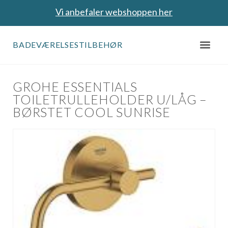
Vi anbefaler webshoppen her
BADEVÆRELSESTILBEHØR
GROHE ESSENTIALS
TOILETRULLEHOLDER U/LÅG –
BØRSTET COOL SUNRISE