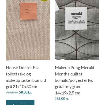
House Doctor Esa
Makeup Pung Meraki
toilettaske og
Mentha quiltet
makeuptaske i bomuld
bomuld/polyester lys
grå 21x10x30 cm
grå/armygrøn
72,00
kr.
58,00
kr.
14x19x2,5 cm
189,00
kr.