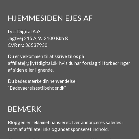
HJEMMESIDEN EJES AF
Lytt Digital ApS
Jagtvej 215 A, 9. 2100 Kbh Ø
CVR nr.: 36537930
Du er velkommen til at skrive til os på
affiliate[@]lyttdigital.dk, hvis du har forslag til forbedringer
af siden eller lignende.
Du bedes mærke din henvendelse:
“Badevaerelsestilbehoer.dk”
BEMÆRK
Bloggen er reklamefinansieret. Der annonceres således i
form af affiliate links og andet sponseret indhold.