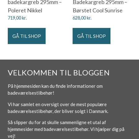
badekargreb 295mm –
Badekargreb 295mm –
Poleret Nikkel
Børstet Cool Sunrise
719,00
kr.
628,00
kr.
GÅ TIL SHOP
GÅ TIL SHOP
VELKOMMEN TIL BLOGGEN
På hjemmesiden kan du finde informationer om
badeværelsestilbehør!
Vi har samlet en oversigt over de mest populære
badeværelsestilbehør, der bliver solgt i Danmark.
Så slipper du for at skulle sammenligne et utal af
hjemmesider med badeværelsestilbehør. Vi hjælper dig på
vej!