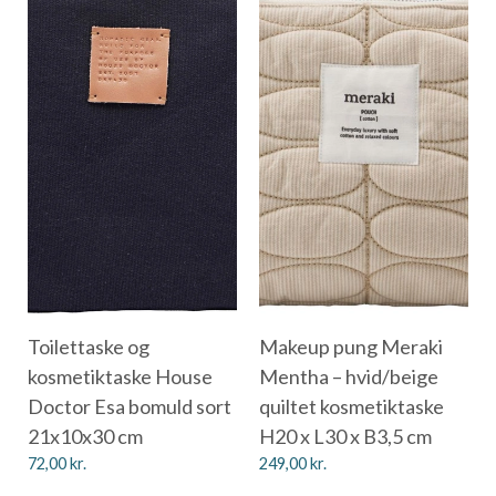
Toilettaske og
Makeup pung Meraki
kosmetiktaske House
Mentha – hvid/beige
Doctor Esa bomuld sort
quiltet kosmetiktaske
21x10x30 cm
H20 x L30 x B3,5 cm
72,00
kr.
249,00
kr.