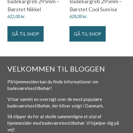
badekargreb 295mm –
Badekargreb 295mm –
Børstet Nikkel
Børstet Cool Sunrise
622,00
kr.
628,00
kr.
GÅ TIL SHOP
GÅ TIL SHOP
VELKOMMEN TIL BLOGGEN
På hjemmesiden kan du finde informationer om
badeværelsestilbehør!
Vi har samlet en oversigt over de mest populære
badeværelsestilbehør, der bliver solgt i Danmark.
Så slipper du for at skulle sammenligne et utal af
hjemmesider med badeværelsestilbehør. Vi hjælper dig på
vej!