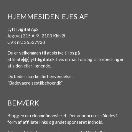
HJEMMESIDEN EJES AF
Lytt Digital ApS
Jagtvej 215 A, 9. 2100 Kbh Ø
CVR nr.: 36537930
Du er velkommen til at skrive til os på
affiliate[@]lyttdigital.dk, hvis du har forslag til forbedringer
af siden eller lignende.
Du bedes mærke din henvendelse:
“Badevaerelsestilbehoer.dk”
BEMÆRK
Bloggen er reklamefinansieret. Der annonceres således i
form af affiliate links og andet sponseret indhold.