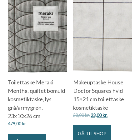
Toilettaske Meraki
Makeuptaske House
Mentha, quiltet bomuld
Doctor Squares hvid
kosmetiktaske, lys
15×21 cm toilettaske
grå/armygrøn,
kosmetiktaske
23x10x26 cm
28,00
kr.
23,00
kr.
479,00
kr.
GÅ TIL SHOP