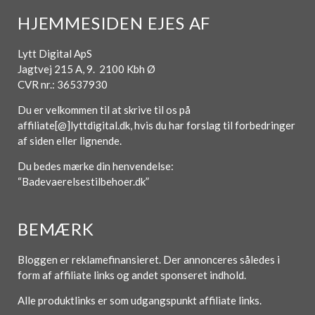
HJEMMESIDEN EJES AF
Lytt Digital ApS
Jagtvej 215 A, 9. 2100 Kbh Ø
CVR nr.: 36537930
Du er velkommen til at skrive til os på
affiliate[@]lyttdigital.dk, hvis du har forslag til forbedringer
af siden eller lignende.
Du bedes mærke din henvendelse:
“Badevaerelsestilbehoer.dk”
BEMÆRK
Bloggen er reklamefinansieret. Der annonceres således i
form af affiliate links og andet sponseret indhold.
Alle produktlinks er som udgangspunkt affiliate links.