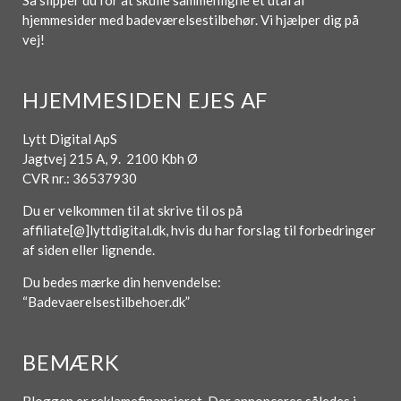
Så slipper du for at skulle sammenligne et utal af
hjemmesider med badeværelsestilbehør. Vi hjælper dig på
vej!
HJEMMESIDEN EJES AF
Lytt Digital ApS
Jagtvej 215 A, 9. 2100 Kbh Ø
CVR nr.: 36537930
Du er velkommen til at skrive til os på
affiliate[@]lyttdigital.dk, hvis du har forslag til forbedringer
af siden eller lignende.
Du bedes mærke din henvendelse:
“Badevaerelsestilbehoer.dk”
BEMÆRK
Bloggen er reklamefinansieret. Der annonceres således i