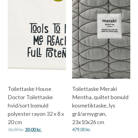
Toilettaske House
Toilettaske Meraki
Doctor Toilettaske
Mentha, quiltet bomuld
hvid/sort bomuld
kosmetiktaske, lys
polyester rayon 32 x 8 x
grå/armygrøn,
20 cm
23x10x26 cm
36,00
kr.
30,00
kr.
479,00
kr.