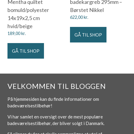
Mentha quiltet
badekargreb 295mm –
bomuld/polyester
Børstet Nikkel
14x19x2,5 cm
622,00
kr.
hvid/beige
189,00
kr.
GÅ TIL SHOP
GÅ TIL SHOP
VELKOMMEN TIL BLOGGEN
På hjemmesiden kan du finde informationer om
badeværelsestilbehør!
Vi har samlet en oversigt over de mest populære
badeværelsestilbehør, der bliver solgt i Danmark.