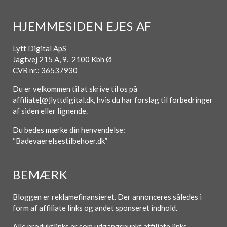
HJEMMESIDEN EJES AF
Lytt Digital ApS
Jagtvej 215 A, 9. 2100 Kbh Ø
CVR nr.: 36537930
Du er velkommen til at skrive til os på
affiliate[@]lyttdigital.dk, hvis du har forslag til forbedringer
af siden eller lignende.
Du bedes mærke din henvendelse:
“Badevaerelsestilbehoer.dk”
BEMÆRK
Bloggen er reklamefinansieret. Der annonceres således i
form af affiliate links og andet sponseret indhold.
Alle produktlinks er som udgangspunkt affiliate links.