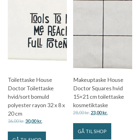
Toilettaske House
Makeuptaske House
Doctor Toilettaske
Doctor Squares hvid
hvid/sort bomuld
15×21 cm toilettaske
polyester rayon 32 x 8 x
kosmetiktaske
20 cm
28,00
kr.
23,00
kr.
36,00
kr.
30,00
kr.
GÅ TIL SHOP
GÅ TIL SHOP