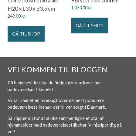
quiltet kosmetiktaske
Børstet cool sunrise
H20 x L30 x B3,5 cm
1.073,00
kr.
249,00
kr.
GÅ TIL SHOP
GÅ TIL SHOP
VELKOMMEN TIL BLOGGEN
På hjemmesiden kan du finde informationer om
badeværelsestilbehør!
Vi har samlet en oversigt over de mest populære
badeværelsestilbehør, der bliver solgt i Danmark.
Så slipper du for at skulle sammenligne et utal af
hjemmesider med badeværelsestilbehør. Vi hjælper dig på
vej!