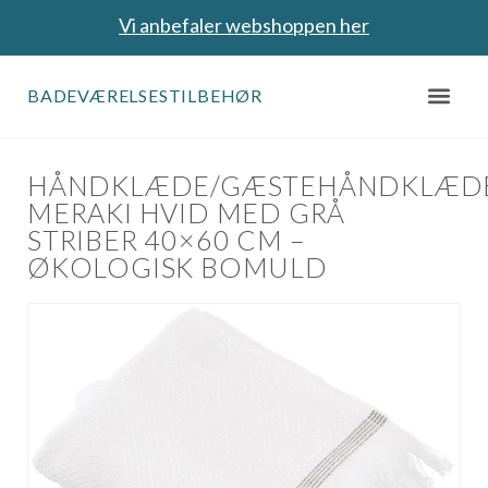
Vi anbefaler webshoppen her
BADEVÆRELSESTILBEHØR
HÅNDKLÆDE/GÆSTEHÅNDKLÆD
MERAKI HVID MED GRÅ
STRIBER 40×60 CM –
ØKOLOGISK BOMULD