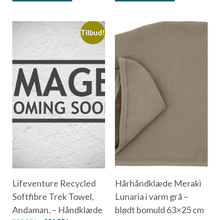
Tilbud!
Lifeventure Recycled
Hårhåndklæde Meraki
Softfibre Trek Towel,
Lunaria i varm grå –
Andaman, – Håndklæde
blødt bomuld 63×25 cm