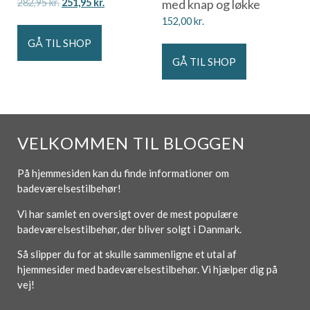
282,95
kr.
251,95
kr.
med knap og løkke
152,00
kr.
GÅ TIL SHOP
GÅ TIL SHOP
VELKOMMEN TIL BLOGGEN
På hjemmesiden kan du finde informationer om
badeværelsestilbehør!
Vi har samlet en oversigt over de mest populære
badeværelsestilbehør, der bliver solgt i Danmark.
Så slipper du for at skulle sammenligne et utal af
hjemmesider med badeværelsestilbehør. Vi hjælper dig på
vej!