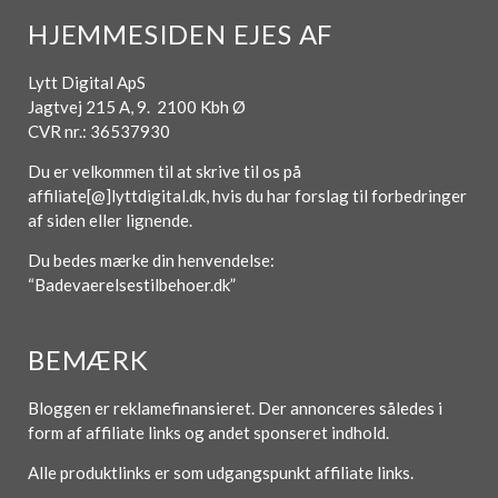
HJEMMESIDEN EJES AF
Lytt Digital ApS
Jagtvej 215 A, 9. 2100 Kbh Ø
CVR nr.: 36537930
Du er velkommen til at skrive til os på
affiliate[@]lyttdigital.dk, hvis du har forslag til forbedringer
af siden eller lignende.
Du bedes mærke din henvendelse:
“Badevaerelsestilbehoer.dk”
BEMÆRK
Bloggen er reklamefinansieret. Der annonceres således i
form af affiliate links og andet sponseret indhold.
Alle produktlinks er som udgangspunkt affiliate links.