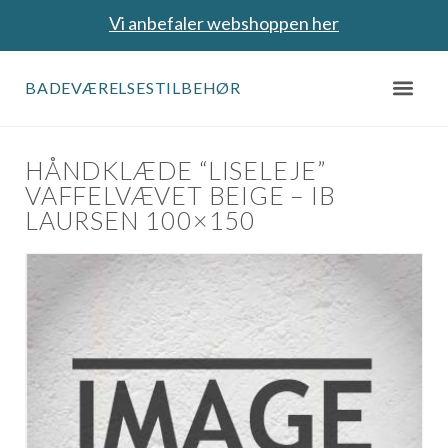
Vi anbefaler webshoppen her
BADEVÆRELSESTILBEHØR
HÅNDKLÆDE “LISELEJE”
VAFFELVÆVET BEIGE – IB
LAURSEN 100×150